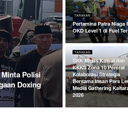
TARAKAN
Pertamina Patra Niaga 
OKD Level 1 di Fuel Te
TARAKAN
SKK Migas Kalsul dan
KKKS Zona 10 Pererat
Minta Polisi
Kolaborasi Strategis
Bersama Insan Pers Le
gaan Doxing
Media Gathering Kaltar
2026