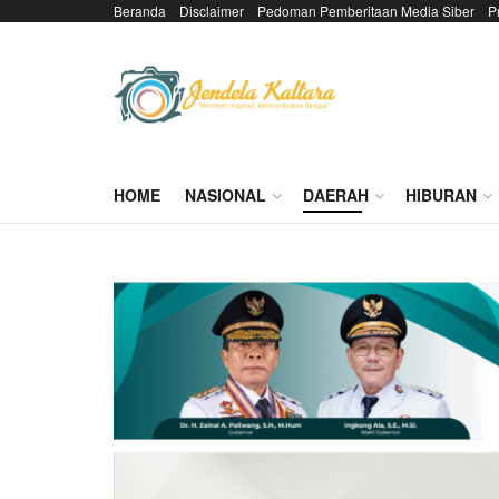
Beranda
Disclaimer
Pedoman Pemberitaan Media Siber
P
HOME
NASIONAL
DAERAH
HIBURAN