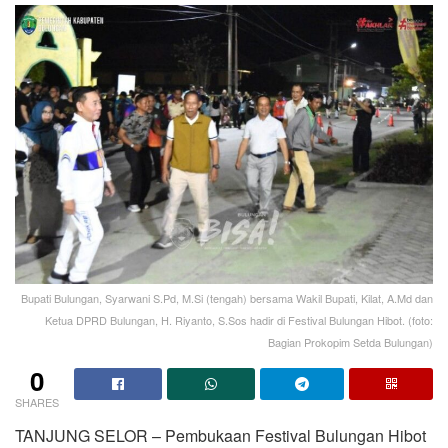
Bupati Bulungan, Syarwani S.Pd, M.Si (tengah) bersama Wakil Bupati, Kilat, A.Md dan
Ketua DPRD Bulungan, H. Riyanto, S.Sos hadir di Festival Bulungan Hibot. (foto:
Bagian Prokopim Setda Bulungan)
0
SHARES
TANJUNG SELOR – Pembukaan Festival Bulungan Hibot