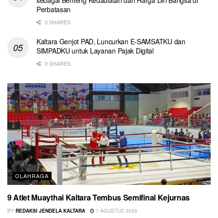
sebagai Benteng Kedaulatan dan Harga Diri Bangsa di
Perbatasan
0 SHARES
Kaltara Genjot PAD, Luncurkan E-SAMSATKU dan
SIMPADKU untuk Layanan Pajak Digital
0 SHARES
OLAHRAGA
9 Atlet Muaythai Kaltara Tembus Semifinal Kejurnas
BY
REDAKSI JENDELA KALTARA
7 AGUSTUS 2026