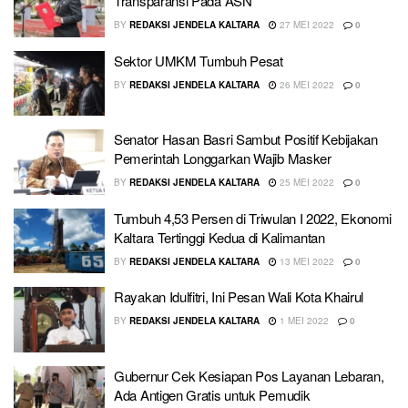
Transparansi Pada ASN
BY
REDAKSI JENDELA KALTARA
27 MEI 2022
0
Sektor UMKM Tumbuh Pesat
BY
REDAKSI JENDELA KALTARA
26 MEI 2022
0
Senator Hasan Basri Sambut Positif Kebijakan
Pemerintah Longgarkan Wajib Masker
BY
REDAKSI JENDELA KALTARA
25 MEI 2022
0
Tumbuh 4,53 Persen di Triwulan I 2022, Ekonomi
Kaltara Tertinggi Kedua di Kalimantan
BY
REDAKSI JENDELA KALTARA
13 MEI 2022
0
Rayakan Idulfitri, Ini Pesan Wali Kota Khairul
BY
REDAKSI JENDELA KALTARA
1 MEI 2022
0
Gubernur Cek Kesiapan Pos Layanan Lebaran,
Ada Antigen Gratis untuk Pemudik