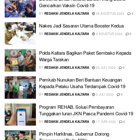
Gencarkan Vaksin Covid-19
BY
REDAKSI JENDELA KALTARA
29 AGUSTUS 2022
0
Nakes Jadi Sasaran Utama Booster Kedua
BY
REDAKSI JENDELA KALTARA
9 AGUSTUS 2022
0
Polda Kaltara Bagikan Paket Sembako Kepada
Warga Tarakan
BY
REDAKSI JENDELA KALTARA
23 JULI 2022
0
Pemkab Nunukan Beri Bantuan Keuangan
Kepada Pelaku Usaha Terdampak Covid-19
BY
REDAKSI JENDELA KALTARA
2 JULI 2022
0
Program REHAB, Solusi Pembayaran
Tunggakan Iuran JKN Pasca Pandemi Covid-19
BY
REDAKSI JENDELA KALTARA
17 JUNI 2022
0
Pimpin Harkitnas, Gubernur Dorong