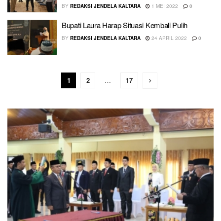
BY
REDAKSI JENDELA KALTARA
1 MEI 2022
0
Bupati Laura Harap Situasi Kembali Pulih
BY
REDAKSI JENDELA KALTARA
24 APRIL 2022
0
1
2
…
17