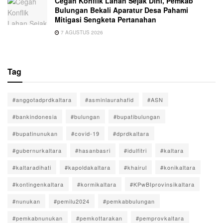
Cegah Konflik Lahan Sejak Dini, Pemkab
Bulungan Bekali Aparatur Desa Pahami
Mitigasi Sengketa Pertanahan
7 AGUSTUS 2026
Tag
#anggotadprdkaltara
#asminlaurahafid
#ASN
#bankindonesia
#bulungan
#bupatibulungan
#bupatinunukan
#covid-19
#dprdkaltara
#gubernurkaltara
#hasanbasri
#idulfitri
#kaltara
#kaltaradihati
#kapoldakaltara
#khairul
#konikaltara
#kontingenkaltara
#kormikaltara
#KPwBIprovinsikaltara
#nunukan
#pemilu2024
#pemkabbulungan
#pemkabnunukan
#pemkottarakan
#pemprovkaltara