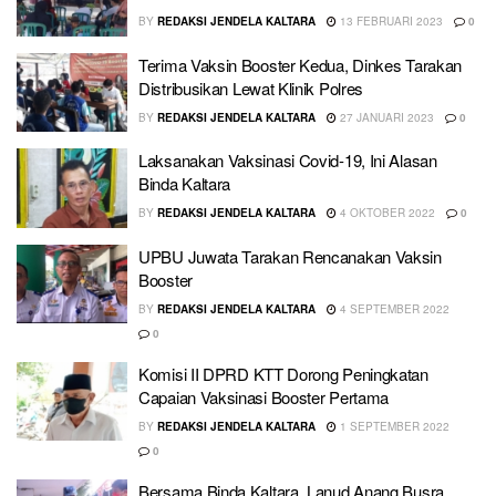
BY
REDAKSI JENDELA KALTARA
13 FEBRUARI 2023
0
Terima Vaksin Booster Kedua, Dinkes Tarakan
Distribusikan Lewat Klinik Polres
BY
REDAKSI JENDELA KALTARA
27 JANUARI 2023
0
Laksanakan Vaksinasi Covid-19, Ini Alasan
Binda Kaltara
BY
REDAKSI JENDELA KALTARA
4 OKTOBER 2022
0
UPBU Juwata Tarakan Rencanakan Vaksin
Booster
BY
REDAKSI JENDELA KALTARA
4 SEPTEMBER 2022
0
Komisi II DPRD KTT Dorong Peningkatan
Capaian Vaksinasi Booster Pertama
BY
REDAKSI JENDELA KALTARA
1 SEPTEMBER 2022
0
Bersama Binda Kaltara, Lanud Anang Busra