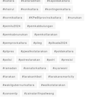
#kaltara
#kaltaradihati
#kapoldakaltara
#khairul
#konikaltara
#kontingenkaltara
#kormikaltara
#KPwBIprovinsikaltara
#nunukan
#pemilu2024
#pemkabbulungan
#pemkabnunukan
#pemkottarakan
#pemprovkaltara
#pileg
#pilkada2024
#pilpres
#pjwalikotatarakan
#poldakaltara
#polisi
#polrestarakan
#polri
#presisi
#ramadan
#senatorkaltara
#syarwani
#tarakan
#tarakanhibot
#tarakansmartcity
#wakilgubernurkaltara
#walikotatarakan
#yansentp
#zainalarifinpaliwang