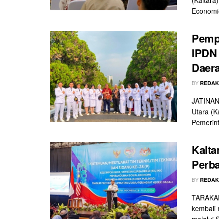
Economic
Pemp
IPDN 
Daer
BY
REDAK
JATINAN
Utara (K
Pemerint
Kalta
Perb
BY
REDAK
TARAKAN 
kembali
melalui 