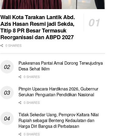
Wali Kota Tarakan Lantik Abd.
Azis Hasan Resmi jadi Sekda,
Titip 8 PR Besar Termasuk
Reorganisasi dan ABPD 2027
0 SHARES
Puskesmas Pantai Amal Dorong Terwujudnya
Desa Sehat Iklim
0 SHARES
Pimpin Upacara Hardiknas 2026, Gubernur
Serukan Penguatan Pendidikan Nasional
0 SHARES
Tidak Sekedar Uang, Pemprov Kaltara Nilai
Rupiah sebagai Benteng Kedaulatan dan
Harga Diri Bangsa di Perbatasan
0 SHARES