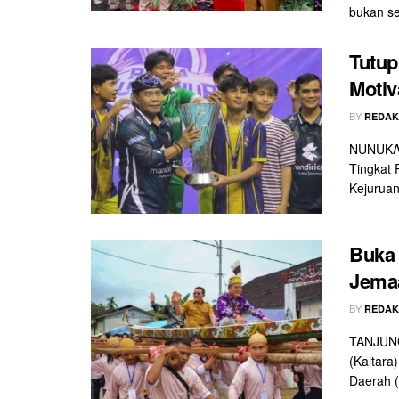
bukan se
Tutup
Motiv
BY
REDAK
NUNUKAN 
Tingkat
Kejuruan
Buka 
Jema
BY
REDAK
TANJUNG
(Kaltara
Daerah (