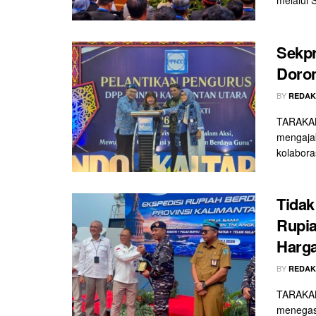
Sekpr
Doron
BY
REDAK
TARAKAN 
mengaja
kolabora
Tidak
Rupia
Harga
BY
REDAK
TARAKAN 
menegas