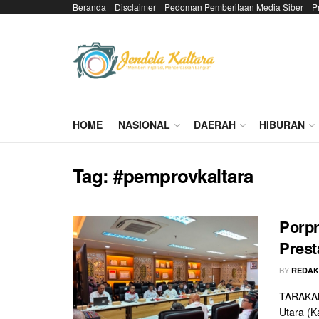
Beranda
Disclaimer
Pedoman Pemberitaan Media Siber
P
HOME
NASIONAL
DAERAH
HIBURAN
Tag:
#pemprovkaltara
Porpr
Prest
BY
REDAK
TARAKAN 
Utara (K