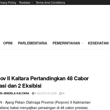
rivacy Policy
Redaksi
Terms And Conditions
OPINI
PARLEMENTARIA
PEMERINTAHAN
KESEHATAN
ov II Kaltara Pertandingkan 48 Cabor
asi dan 2 Eksibisi
8 AGUSTUS 2026
SI JENDELA KALTARA
0
- Ajang Pekan Olahraga Provinsi (Porprov) II Kalimantan
altara) bakal menyajikan persaingan di 48 cabor prestasi,