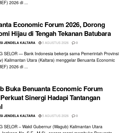
EF) 2026 di ...
anta Economic Forum 2026, Dorong
mi Hijau di Tengah Tekanan Batubara
5 AGUSTUS 2026
SI JENDELA KALTARA
0
 SELOR — Bank Indonesia bekerja sama Pemerintah Provinsi
) Kalimantan Utara (Kaltara) menggelar Benuanta Economic
EF) 2026 di ...
b Buka Benuanta Economic Forum
 Perkuat Sinergi Hadapi Tantangan
l
5 AGUSTUS 2026
SI JENDELA KALTARA
0
 SELOR – Wakil Gubernur (Wagub) Kalimantan Utara
), Ingkong Ala, S.E., M.Si., secara resmi membuka Benuanta