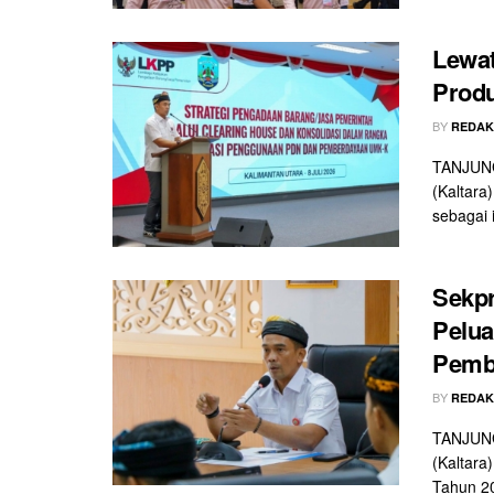
Lewat
Prod
BY
REDAK
TANJUNG
(Kaltara
sebagai i
Sekpr
Pelua
Pemb
BY
REDAK
TANJUNG
(Kaltara
Tahun 20