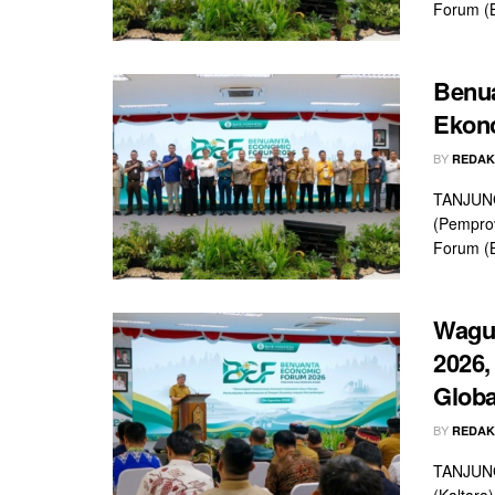
Forum (B
Benu
Ekono
BY
REDAK
TANJUNG
(Pemprov
Forum (B
Wagu
2026,
Globa
BY
REDAK
TANJUNG
(Kaltara