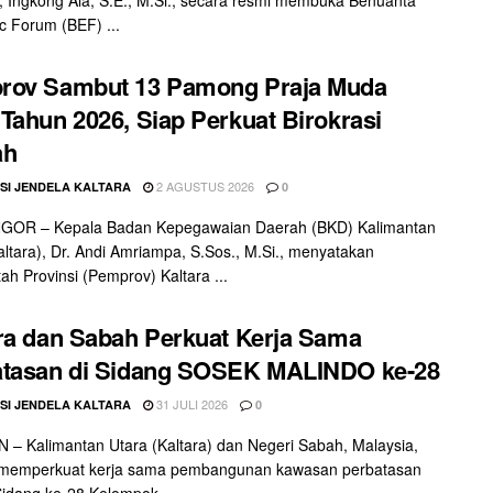
 Forum (BEF) ...
rov Sambut 13 Pamong Praja Muda
Tahun 2026, Siap Perkuat Birokrasi
ah
2 AGUSTUS 2026
SI JENDELA KALTARA
0
GOR – Kepala Badan Kepegawaian Daerah (BKD) Kalimantan
altara), Dr. Andi Amriampa, S.Sos., M.Si., menyatakan
ah Provinsi (Pemprov) Kaltara ...
ra dan Sabah Perkuat Kerja Sama
atasan di Sidang SOSEK MALINDO ke-28
31 JULI 2026
SI JENDELA KALTARA
0
– Kalimantan Utara (Kaltara) dan Negeri Sabah, Malaysia,
 memperkuat kerja sama pembangunan kawasan perbatasan
Sidang ke-28 Kelompok ...