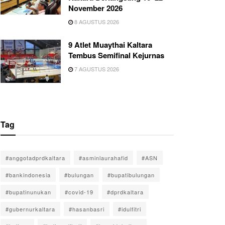
November 2026
8 AGUSTUS 2026
9 Atlet Muaythai Kaltara
Tembus Semifinal Kejurnas
7 AGUSTUS 2026
Tag
#anggotadprdkaltara
#asminlaurahafid
#ASN
#bankindonesia
#bulungan
#bupatibulungan
#bupatinunukan
#covid-19
#dprdkaltara
#gubernurkaltara
#hasanbasri
#idulfitri