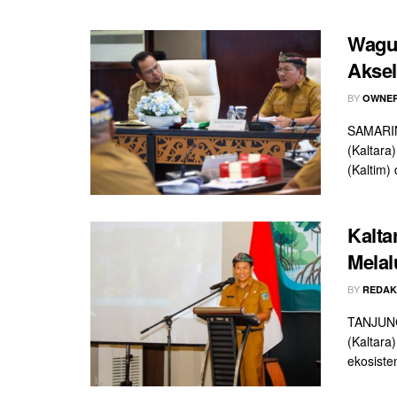
Wagub
Aksel
BY
OWNER
SAMARIN
(Kaltara
(Kaltim)
Kalta
Melal
BY
REDAK
TANJUNG
(Kaltara
ekosiste