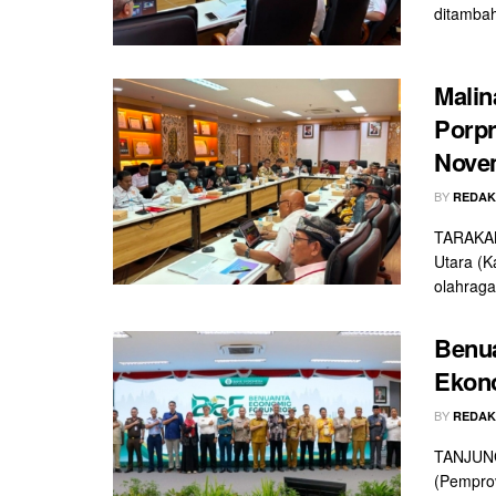
ditambah 
Malin
Porpr
Nove
BY
REDAK
TARAKAN 
Utara (K
olahraga 
Benu
Ekono
BY
REDAK
TANJUNG
(Pemprov