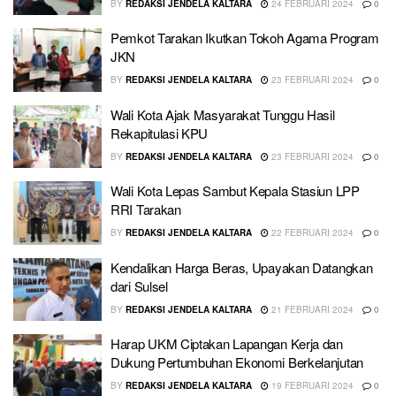
BY
REDAKSI JENDELA KALTARA
24 FEBRUARI 2024
0
Pemkot Tarakan Ikutkan Tokoh Agama Program
JKN
BY
REDAKSI JENDELA KALTARA
23 FEBRUARI 2024
0
Wali Kota Ajak Masyarakat Tunggu Hasil
Rekapitulasi KPU
BY
REDAKSI JENDELA KALTARA
23 FEBRUARI 2024
0
Wali Kota Lepas Sambut Kepala Stasiun LPP
RRI Tarakan
BY
REDAKSI JENDELA KALTARA
22 FEBRUARI 2024
0
Kendalikan Harga Beras, Upayakan Datangkan
dari Sulsel
BY
REDAKSI JENDELA KALTARA
21 FEBRUARI 2024
0
Harap UKM Ciptakan Lapangan Kerja dan
Dukung Pertumbuhan Ekonomi Berkelanjutan
BY
REDAKSI JENDELA KALTARA
19 FEBRUARI 2024
0