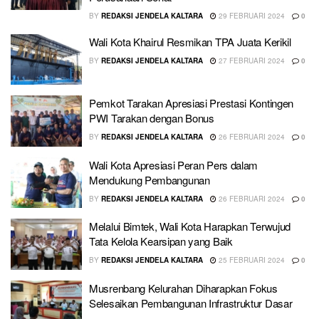
BY
REDAKSI JENDELA KALTARA
29 FEBRUARI 2024
0
Wali Kota Khairul Resmikan TPA Juata Kerikil
BY
REDAKSI JENDELA KALTARA
27 FEBRUARI 2024
0
Pemkot Tarakan Apresiasi Prestasi Kontingen
PWI Tarakan dengan Bonus
BY
REDAKSI JENDELA KALTARA
26 FEBRUARI 2024
0
Wali Kota Apresiasi Peran Pers dalam
Mendukung Pembangunan
BY
REDAKSI JENDELA KALTARA
26 FEBRUARI 2024
0
Melalui Bimtek, Wali Kota Harapkan Terwujud
Tata Kelola Kearsipan yang Baik
BY
REDAKSI JENDELA KALTARA
25 FEBRUARI 2024
0
Musrenbang Kelurahan Diharapkan Fokus
Selesaikan Pembangunan Infrastruktur Dasar