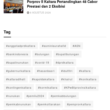
Porprov II Kaltara Pertandingkan 48 Cabor
Prestasi dan 2 Eksibisi
8 AGUSTUS 2026
Tag
#anggotadprdkaltara
#asminlaurahafid
#ASN
#bankindonesia
#bulungan
#bupatibulungan
#bupatinunukan
#covid-19
#dprdkaltara
#gubernurkaltara
#hasanbasri
#idulfitri
#kaltara
#kaltaradihati
#kapoldakaltara
#khairul
#konikaltara
#kontingenkaltara
#kormikaltara
#KPwBIprovinsikaltara
#nunukan
#pemilu2024
#pemkabbulungan
#pemkabnunukan
#pemkottarakan
#pemprovkaltara