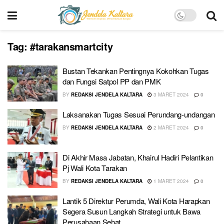
Tag:
#tarakansmartcity
Bustan Tekankan Pentingnya Kokohkan Tugas
dan Fungsi Satpol PP dan PMK
BY
REDAKSI JENDELA KALTARA
3 MARET 2024
0
Laksanakan Tugas Sesuai Perundang-undangan
BY
REDAKSI JENDELA KALTARA
2 MARET 2024
0
Di Akhir Masa Jabatan, Khairul Hadiri Pelantikan
Pj Wali Kota Tarakan
BY
REDAKSI JENDELA KALTARA
1 MARET 2024
0
Lantik 5 Direktur Perumda, Wali Kota Harapkan
Segera Susun Langkah Strategi untuk Bawa
Perusahaan Sehat