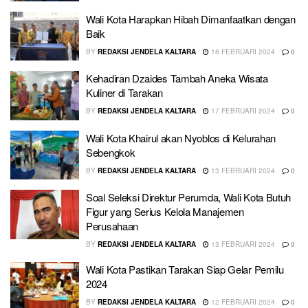
Wali Kota Harapkan Hibah Dimanfaatkan dengan
Baik
BY
REDAKSI JENDELA KALTARA
18 FEBRUARI 2024
0
Kehadiran Dzaides Tambah Aneka Wisata
Kuliner di Tarakan
BY
REDAKSI JENDELA KALTARA
17 FEBRUARI 2024
0
Wali Kota Khairul akan Nyoblos di Kelurahan
Sebengkok
BY
REDAKSI JENDELA KALTARA
13 FEBRUARI 2024
0
Soal Seleksi Direktur Perumda, Wali Kota Butuh
Figur yang Serius Kelola Manajemen
Perusahaan
BY
REDAKSI JENDELA KALTARA
13 FEBRUARI 2024
0
Wali Kota Pastikan Tarakan Siap Gelar Pemilu
2024
BY
REDAKSI JENDELA KALTARA
12 FEBRUARI 2024
0