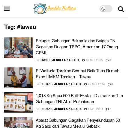
Tag:
#tawau
Petugas Gabungan Bakamla dan Satgas TNI
Gagalkan Dugaan TPPO, Amankan 17 Orang
CPMI
BY
OWNER JENDELA KALTARA
16 MEI 2025
0
Pj Walikota Tarakan Sambut Baik Tuan Rumah
Expo UMKM Tarakan – Tawau
BY
REDAKSI JENDELA KALTARA
25 MEI 2024
0
1,018 Kg Sabu 500 Butir Ekstasi Diamankan Tim
Gabungan TNI AL di Perbatasan
BY
REDAKSI JENDELA KALTARA
1 MEI 2024
0
Aparat Gabungan Gagalkan Penyelundupan 50
Kg Sabu dari Tawau Melalui Sebatik