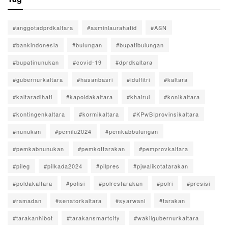
#anggotadprdkaltara
#asminlaurahafid
#ASN
#bankindonesia
#bulungan
#bupatibulungan
#bupatinunukan
#covid-19
#dprdkaltara
#gubernurkaltara
#hasanbasri
#idulfitri
#kaltara
#kaltaradihati
#kapoldakaltara
#khairul
#konikaltara
#kontingenkaltara
#kormikaltara
#KPwBIprovinsikaltara
#nunukan
#pemilu2024
#pemkabbulungan
#pemkabnunukan
#pemkottarakan
#pemprovkaltara
#pileg
#pilkada2024
#pilpres
#pjwalikotatarakan
#poldakaltara
#polisi
#polrestarakan
#polri
#presisi
#ramadan
#senatorkaltara
#syarwani
#tarakan
#tarakanhibot
#tarakansmartcity
#wakilgubernurkaltara