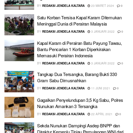
BY
REDAKSI JENDELA KALTARA
23 MARET 2024
0
Satu Korban Tersisa Kapal Karam Ditemukan
Meninggal Dunia di Perairan Malaysia
BY
REDAKSI JENDELA KALTARA
3 JANUARI 2022
0
Kapal Karam di Perairan Batu Payung Tawau,
Bantu Pencarian 1 Korban Diperkirakan
Memasuki Perairan Indonesia
BY
REDAKSI JENDELA KALTARA
3 JANUARI 2022
0
Tangkap Dua Tersangka, Barang Bukti 330
Gram Sabu Dimusnahkan
BY
REDAKSI JENDELA KALTARA
11 JUNI 2021
0
Gagalkan Penyelundupan 3,5 Kg Sabu, Polres
Nunukan Amankan 3 Tersangka
BY
REDAKSI JENDELA KALTARA
22 APRIL 2021
0
Sekda Nunukan Dampingi Asdep BNPP dan
Direktur Kemenlu Tinjau Pemulangan WNI dari