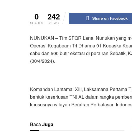
0
242
Share on Facebook
SHARES
VIEWS
NUNUKAN – Tim SFQR Lanal Nunukan yang merup
Operasi Kogabpam Tri Dharma 01 Kopaska Koar
sabu dan 500 butir ekstasi di perairan Sebatik,
(30/4/2024).
Komandan Lantamal XIII, Laksamana Pertama T
bentuk keseriusan TNI AL dalam rangka pember
khususnya wilayah Perairan Perbatasan Indones
Baca
Juga