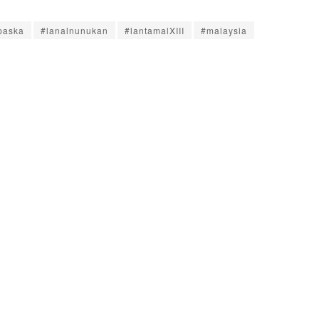
paska
#lanalnunukan
#lantamalXIII
#malaysia