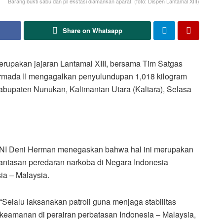
Barang bukti sabu dan pil ekstasi diamankan aparat. (foto: Dispen Lantamal XIII)
Share on Whatsapp
akan jajaran Lantamal XIII, bersama Tim Satgas
mada II mengagalkan penyulundupan 1,018 kilogram
 Kabupaten Nunukan, Kalimantan Utara (Kaltara), Selasa
NI Deni Herman menegaskan bahwa hal ini merupakan
antasan peredaran narkoba di Negara Indonesia
ia – Malaysia.
“Selalu laksanakan patroli guna menjaga stabilitas
keamanan di perairan perbatasan Indonesia – Malaysia,