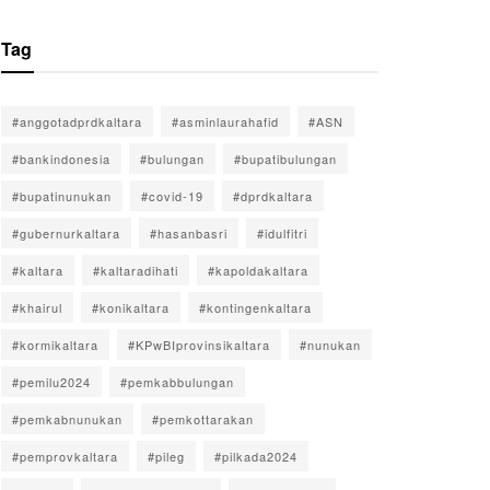
Tag
#anggotadprdkaltara
#asminlaurahafid
#ASN
#bankindonesia
#bulungan
#bupatibulungan
#bupatinunukan
#covid-19
#dprdkaltara
#gubernurkaltara
#hasanbasri
#idulfitri
#kaltara
#kaltaradihati
#kapoldakaltara
#khairul
#konikaltara
#kontingenkaltara
#kormikaltara
#KPwBIprovinsikaltara
#nunukan
#pemilu2024
#pemkabbulungan
#pemkabnunukan
#pemkottarakan
#pemprovkaltara
#pileg
#pilkada2024