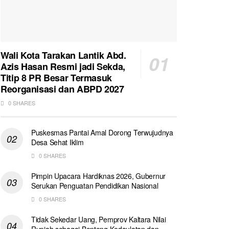
Wali Kota Tarakan Lantik Abd.
Azis Hasan Resmi jadi Sekda,
Titip 8 PR Besar Termasuk
Reorganisasi dan ABPD 2027
0 SHARES
Puskesmas Pantai Amal Dorong Terwujudnya
Desa Sehat Iklim
0 SHARES
Pimpin Upacara Hardiknas 2026, Gubernur
Serukan Penguatan Pendidikan Nasional
0 SHARES
Tidak Sekedar Uang, Pemprov Kaltara Nilai
Rupiah sebagai Benteng Kedaulatan dan