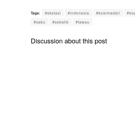
Tags:
#ekstasi
#indonesia
#koarmadaii
#ko
#sabu
#sebatik
#tawau
Discussion about this post