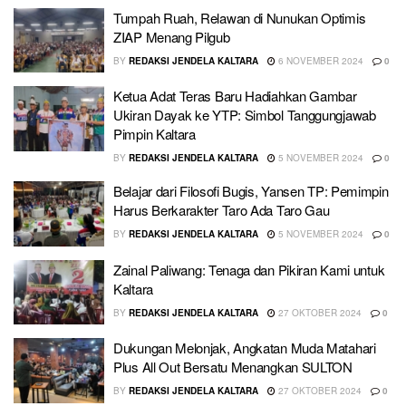
Tumpah Ruah, Relawan di Nunukan Optimis
ZIAP Menang Pilgub
BY
REDAKSI JENDELA KALTARA
6 NOVEMBER 2024
0
Ketua Adat Teras Baru Hadiahkan Gambar
Ukiran Dayak ke YTP: Simbol Tanggungjawab
Pimpin Kaltara
BY
REDAKSI JENDELA KALTARA
5 NOVEMBER 2024
0
Belajar dari Filosofi Bugis, Yansen TP: Pemimpin
Harus Berkarakter Taro Ada Taro Gau
BY
REDAKSI JENDELA KALTARA
5 NOVEMBER 2024
0
Zainal Paliwang: Tenaga dan Pikiran Kami untuk
Kaltara
BY
REDAKSI JENDELA KALTARA
27 OKTOBER 2024
0
Dukungan Melonjak, Angkatan Muda Matahari
Plus All Out Bersatu Menangkan SULTON
BY
REDAKSI JENDELA KALTARA
27 OKTOBER 2024
0