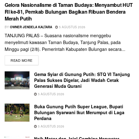
Gelora Nasionalisme di Taman Budaya: Menyambut HUT
RI ke-81, Pemkab Bulungan Bagikan Ribuan Bendera
Merah Putih
BY
OWNER JENDELA KALTARA
5 AGUSTUS 2026
TANJUNG PALAS – Suasana nasionalisme menggebu
menyelimuti kawasan Taman Budaya, Tanjung Palas, pada
Minggu pagi (2/8). Pemerintah Kabupaten Bulungan secara...
READ MORE
Gema Syiar di Gunung Putih: STQ VI Tanjung
Palas Sukses Digelar, Jadi Wadah Cetak
Generasi Muda Qurani
5 AGUSTUS 2026
Buka Gunung Putih Super League, Bupati
Bulungan Syarwani Ikut Merumput di Laga
Perdana
5 AGUSTUS 2026
Naik Motor dan Jajal Combine Harvester,