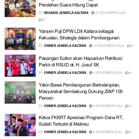
Perolehan Suara Hitung Cepat
BY
REDAKSI JENDELA KALTARA
27 NOVEMBER 2024
0
Yansen Puji DPW LDII Kaltara sebagai
Kekuatan, Strategis dalam Pembangunan
BY
OWNER JENDELA KALTARA
10 NOVEMBER 2024
0
Pasangan Sulton akan Hapuskan Retribusi
Parkir di RSUD dr. H. Jusuf SK
BY
OWNER JENDELA KALTARA
8 NOVEMBER 2024
0
Yakin Bawa Pembangunan Berkelanjutan,
Masyarakat Sembakung Dukung ZIAP 100
Persen
BY
OWNER JENDELA KALTARA
8 NOVEMBER 2024
0
Ketua FKKRT Apresiasi Program Dana RT,
Sudah Terbukti di Malinau
BY
OWNER JENDELA KALTARA
8 NOVEMBER 2024
0