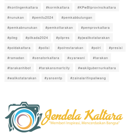
#kontingenkaltara
#kormikaltara
#KPwBIprovinsikaltara
#nunukan
#pemilu2024
#pemkabbulungan
#pemkabnunukan
#pemkottarakan
#pemprovkaltara
#pileg
#pilkada2024
#pilpres
#pjwalikotatarakan
#poldakaltara
#polisi
#polrestarakan
#polri
#presisi
#ramadan
#senatorkaltara
#syarwani
#tarakan
#tarakanhibot
#tarakansmartcity
#wakilgubernurkaltara
#walikotatarakan
#yansentp
#zainalarifinpaliwang