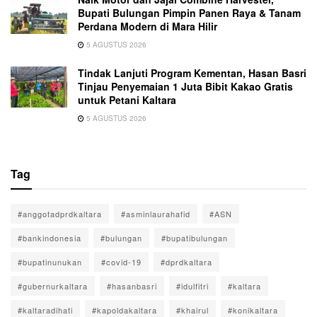
Bupati Bulungan Pimpin Panen Raya & Tanam
Perdana Modern di Mara Hilir
5 AGUSTUS 2026
Tindak Lanjuti Program Kementan, Hasan Basri
Tinjau Penyemaian 1 Juta Bibit Kakao Gratis
untuk Petani Kaltara
5 AGUSTUS 2026
Tag
#anggotadprdkaltara
#asminlaurahafid
#ASN
#bankindonesia
#bulungan
#bupatibulungan
#bupatinunukan
#covid-19
#dprdkaltara
#gubernurkaltara
#hasanbasri
#idulfitri
#kaltara
#kaltaradihati
#kapoldakaltara
#khairul
#konikaltara