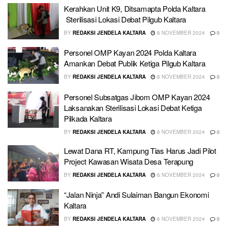
Kerahkan Unit K9, Ditsamapta Polda Kaltara
Sterilisasi Lokasi Debat Pilgub Kaltara
BY
REDAKSI JENDELA KALTARA
8 NOVEMBER 2024
0
Personel OMP Kayan 2024 Polda Kaltara
Amankan Debat Publik Ketiga Pilgub Kaltara
BY
REDAKSI JENDELA KALTARA
8 NOVEMBER 2024
0
Personel Subsatgas Jibom OMP Kayan 2024
Laksanakan Sterilisasi Lokasi Debat Ketiga
Pilkada Kaltara
BY
REDAKSI JENDELA KALTARA
8 NOVEMBER 2024
0
Lewat Dana RT, Kampung Tias Harus Jadi Pilot
Project Kawasan Wisata Desa Terapung
BY
REDAKSI JENDELA KALTARA
6 NOVEMBER 2024
0
“Jalan Ninja” Andi Sulaiman Bangun Ekonomi
Kaltara
BY
REDAKSI JENDELA KALTARA
6 NOVEMBER 2024
0