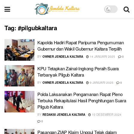
Tag:
#pilgubkaltara
Kapolda Hadiri Rapat Paripurna Pengumuman
Gubernur dan Wakil Gubernur Kaltara Terpilih
BY
OWNER JENDELA KALTARA
14 JANUARI 2025
0
KPU Tetapkan Zainal-Ingkong Peraih Suara
Terbanyak Pilgub Kaltara
BY
OWNER JENDELA KALTARA
9 JANUARI 2025
0
Polda Laksanakan Pengamanan Rapat Pleno
Terbuka Rekapitulasi Hasil Penghitungan Suara
Pilgub Kaltara
BY
REDAKSI JENDELA KALTARA
10 DESEMBER 2024
0
Pasangan ZIAP Klaim Unggul Telak dalam