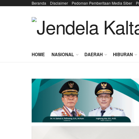
Beranda
Disclaimer
Pedoman Pemberitaan Media Siber
P
HOME
NASIONAL
DAERAH
HIBURAN