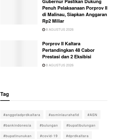
Gubernur Pastikan Dukung
Penuh Pelaksanaan Porprov II
di Malinau, Siapkan Anggaran
Rp2 Miliar
8 AGUSTUS 2026
Porprov II Kaltara
Pertandingkan 48 Cabor
Prestasi dan 2 Eksibisi
8 AGUSTUS 2026
Tag
#anggotadprdkaltara
#asminlaurahafid
#ASN
#bankindonesia
#bulungan
#bupatibulungan
#bupatinunukan
#covid-19
#dprdkaltara