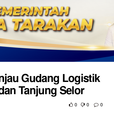
injau Gudang Logistik
 dan Tanjung Selor
0
0
0