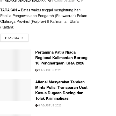
BY
9 AGUSTUS 2026
REDAKSI JENDELA KALTARA
0
TARAKAN – Batas waktu tinggal menghitung hari.
Panitia Pengawas dan Pengarah (Panwasrah) Pekan
Olahraga Provinsi (Porprov) II Kalimantan Utara
(Kaltara)...
READ MORE
Pertamina Patra Niaga
Regional Kalimantan Borong
10 Penghargaan ISRA 2026
9 AGUSTUS 2026
Aliansi Masyarakat Tarakan
Minta Polisi Transparan Usut
Kasus Dugaan Doxing dan
Tolak Kriminalisasi
8 AGUSTUS 2026