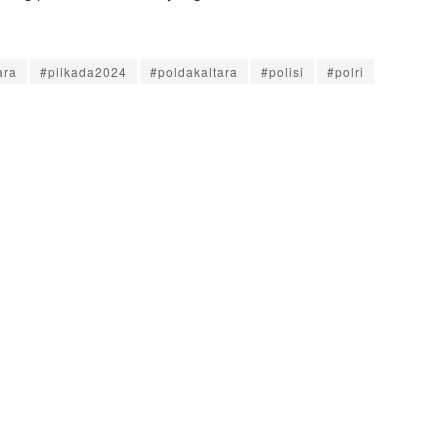
ara
#pilkada2024
#poldakaltara
#polisi
#polri