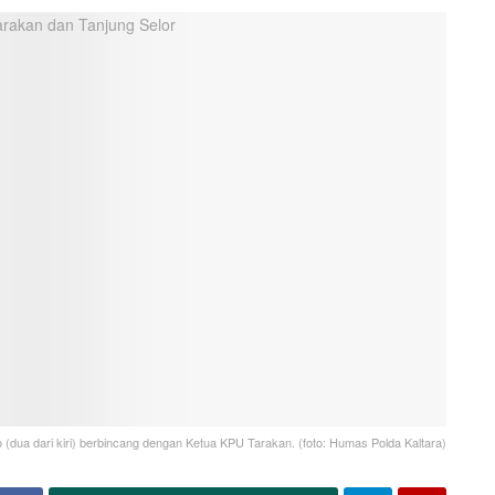
to (dua dari kiri) berbincang dengan Ketua KPU Tarakan. (foto: Humas Polda Kaltara)