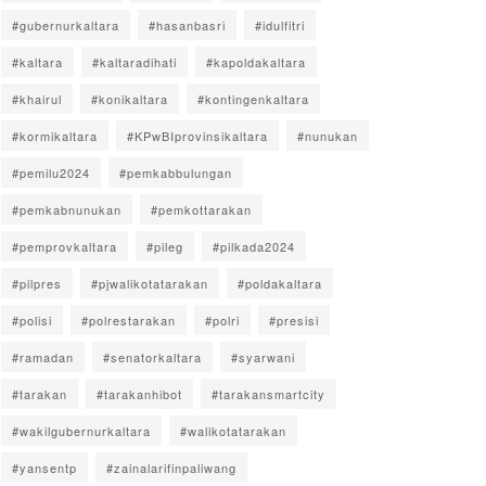
#gubernurkaltara
#hasanbasri
#idulfitri
#kaltara
#kaltaradihati
#kapoldakaltara
#khairul
#konikaltara
#kontingenkaltara
#kormikaltara
#KPwBIprovinsikaltara
#nunukan
#pemilu2024
#pemkabbulungan
#pemkabnunukan
#pemkottarakan
#pemprovkaltara
#pileg
#pilkada2024
#pilpres
#pjwalikotatarakan
#poldakaltara
#polisi
#polrestarakan
#polri
#presisi
#ramadan
#senatorkaltara
#syarwani
#tarakan
#tarakanhibot
#tarakansmartcity
#wakilgubernurkaltara
#walikotatarakan
#yansentp
#zainalarifinpaliwang