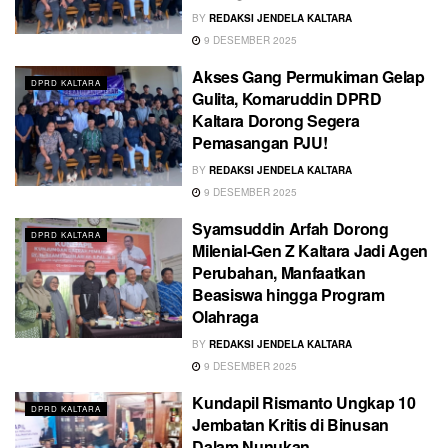
BY
REDAKSI JENDELA KALTARA
9 DESEMBER 2025
Akses Gang Permukiman Gelap
DPRD KALTARA
Gulita, Komaruddin DPRD
Kaltara Dorong Segera
Pemasangan PJU!
BY
REDAKSI JENDELA KALTARA
9 DESEMBER 2025
Syamsuddin Arfah Dorong
DPRD KALTARA
Milenial-Gen Z Kaltara Jadi Agen
Perubahan, Manfaatkan
Beasiswa hingga Program
Olahraga
BY
REDAKSI JENDELA KALTARA
9 DESEMBER 2025
Kundapil Rismanto Ungkap 10
DPRD KALTARA
Jembatan Kritis di Binusan
Dalam Nunukan