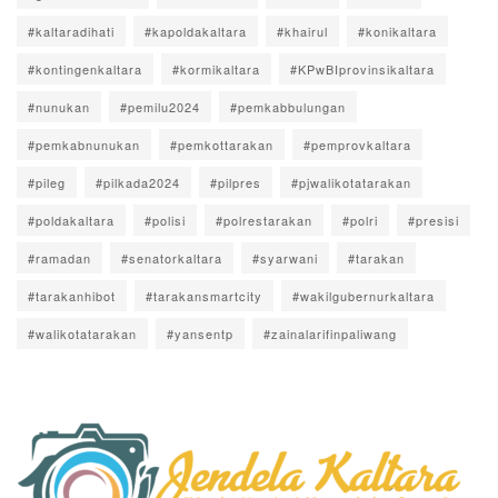
#kaltaradihati
#kapoldakaltara
#khairul
#konikaltara
#kontingenkaltara
#kormikaltara
#KPwBIprovinsikaltara
#nunukan
#pemilu2024
#pemkabbulungan
#pemkabnunukan
#pemkottarakan
#pemprovkaltara
#pileg
#pilkada2024
#pilpres
#pjwalikotatarakan
#poldakaltara
#polisi
#polrestarakan
#polri
#presisi
#ramadan
#senatorkaltara
#syarwani
#tarakan
#tarakanhibot
#tarakansmartcity
#wakilgubernurkaltara
#walikotatarakan
#yansentp
#zainalarifinpaliwang