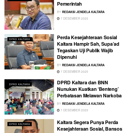
Pemerintah
BY
REDAKSI JENDELA KALTARA
7 DESEMBER 2025
Perda Kesejahteraan Sosial
DPRD KALTARA
Kaltara Hampir Sah, Supa’ad
Tegaskan Uji Publik Wajib
Dipenuhi
BY
REDAKSI JENDELA KALTARA
7 DESEMBER 2025
DPRD Kaltara dan BNN
DPRD KALTARA
Nunukan Kuatkan ‘Benteng’
Perbatasan Melawan Narkoba
BY
REDAKSI JENDELA KALTARA
7 DESEMBER 2025
Kaltara Segera Punya Perda
DPRD KALTARA
Kesejahteraan Sosial, Bansos