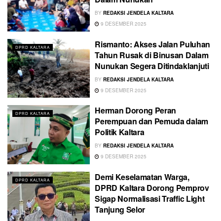
BY
REDAKSI JENDELA KALTARA
9 DESEMBER 2025
Rismanto: Akses Jalan Puluhan
DPRD KALTARA
Tahun Rusak di Binusan Dalam
Nunukan Segera Ditindaklanjuti
BY
REDAKSI JENDELA KALTARA
9 DESEMBER 2025
Herman Dorong Peran
DPRD KALTARA
Perempuan dan Pemuda dalam
Politik Kaltara
BY
REDAKSI JENDELA KALTARA
9 DESEMBER 2025
Demi Keselamatan Warga,
DPRD KALTARA
DPRD Kaltara Dorong Pemprov
Sigap Normalisasi Traffic Light
Tanjung Selor