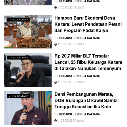
BY
REDAKSI JENDELA KALTARA
7 DESEMBER 2025
Harapan Baru Ekonomi Desa
DPRD KALTARA
Kaltara: Lewat Pendataan Petani
dan Program Padat Karya
BY
REDAKSI JENDELA KALTARA
7 DESEMBER 2025
Rp 20,7 Miliar BLT Tersalur
DPRD KALTARA
Lancar, 23 Ribu Keluarga Kaltara
di Tarakan-Nunukan Tersenyum
BY
REDAKSI JENDELA KALTARA
7 DESEMBER 2025
Demi Pembangunan Merata,
DPRD KALTARA
DOB Bulungan Dikawal Sambil
Tunggu Kepastian Ibu Kota
BY
REDAKSI JENDELA KALTARA
7 DESEMBER 2025