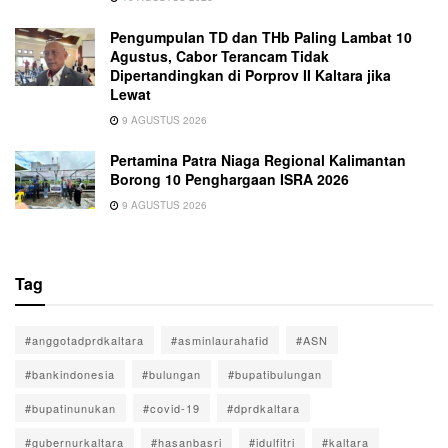
Pengumpulan TD dan THb Paling Lambat 10
Agustus, Cabor Terancam Tidak
Dipertandingkan di Porprov II Kaltara jika
Lewat
9 AGUSTUS 2026
Pertamina Patra Niaga Regional Kalimantan
Borong 10 Penghargaan ISRA 2026
9 AGUSTUS 2026
Tag
#anggotadprdkaltara
#asminlaurahafid
#ASN
#bankindonesia
#bulungan
#bupatibulungan
#bupatinunukan
#covid-19
#dprdkaltara
#gubernurkaltara
#hasanbasri
#idulfitri
#kaltara