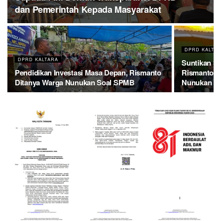
dan Pemerintah Kepada Masyarakat
DPRD KALTA
DPRD KALTARA
Suntikan Se
Pendidikan Investasi Masa Depan, Rismanto
Rismanto G
Ditanya Warga Nunukan Soal SPMB
Nunukan Ta