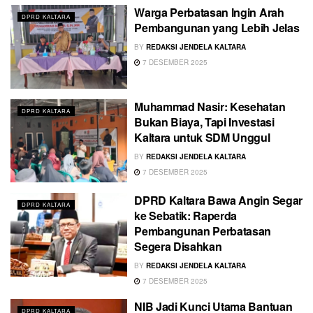
Warga Perbatasan Ingin Arah
DPRD KALTARA
Pembangunan yang Lebih Jelas
BY
REDAKSI JENDELA KALTARA
7 DESEMBER 2025
Muhammad Nasir: Kesehatan
DPRD KALTARA
Bukan Biaya, Tapi Investasi
Kaltara untuk SDM Unggul
BY
REDAKSI JENDELA KALTARA
7 DESEMBER 2025
DPRD Kaltara Bawa Angin Segar
DPRD KALTARA
ke Sebatik: Raperda
Pembangunan Perbatasan
Segera Disahkan
BY
REDAKSI JENDELA KALTARA
7 DESEMBER 2025
NIB Jadi Kunci Utama Bantuan
DPRD KALTARA