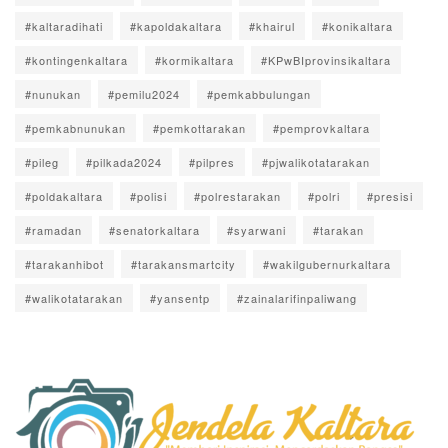
#kaltaradihati
#kapoldakaltara
#khairul
#konikaltara
#kontingenkaltara
#kormikaltara
#KPwBIprovinsikaltara
#nunukan
#pemilu2024
#pemkabbulungan
#pemkabnunukan
#pemkottarakan
#pemprovkaltara
#pileg
#pilkada2024
#pilpres
#pjwalikotatarakan
#poldakaltara
#polisi
#polrestarakan
#polri
#presisi
#ramadan
#senatorkaltara
#syarwani
#tarakan
#tarakanhibot
#tarakansmartcity
#wakilgubernurkaltara
#walikotatarakan
#yansentp
#zainalarifinpaliwang