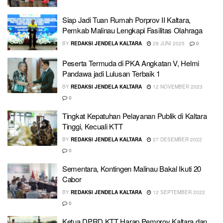
Siap Jadi Tuan Rumah Porprov II Kaltara,
Pemkab Malinau Lengkapi Fasilitas Olahraga
BY
REDAKSI JENDELA KALTARA
28 JUNI 2025
0
Peserta Termuda di PKA Angkatan V, Helmi
Pandawa jadi Lulusan Terbaik 1
BY
REDAKSI JENDELA KALTARA
12 NOVEMBER 2023
0
Tingkat Kepatuhan Pelayanan Publik di Kaltara
Tinggi, Kecuali KTT
BY
REDAKSI JENDELA KALTARA
27 DESEMBER 2022
0
Sementara, Kontingen Malinau Bakal Ikuti 20
Cabor
BY
REDAKSI JENDELA KALTARA
12 SEPTEMBER 2022
0
Ketua DPRD KTT Harap Pemprov Kaltara dan