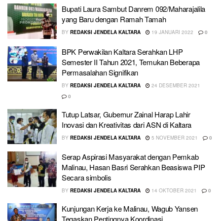
Bupati Laura Sambut Danrem 092/Maharajalila
yang Baru dengan Ramah Tamah
BY
REDAKSI JENDELA KALTARA
19 JANUARI 2022
0
BPK Perwakilan Kaltara Serahkan LHP
Semester II Tahun 2021, Temukan Beberapa
Permasalahan Signifikan
BY
REDAKSI JENDELA KALTARA
24 DESEMBER 2021
0
Tutup Latsar, Gubernur Zainal Harap Lahir
Inovasi dan Kreativitas dari ASN di Kaltara
BY
REDAKSI JENDELA KALTARA
5 NOVEMBER 2021
0
Serap Aspirasi Masyarakat dengan Pemkab
Malinau, Hasan Basri Serahkan Beasiswa PIP
Secara simbolis
BY
REDAKSI JENDELA KALTARA
14 OKTOBER 2021
0
Kunjungan Kerja ke Malinau, Wagub Yansen
Tegaskan Pentingnya Koordinasi