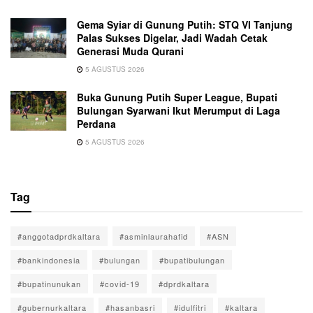
Gema Syiar di Gunung Putih: STQ VI Tanjung
Palas Sukses Digelar, Jadi Wadah Cetak
Generasi Muda Qurani
5 AGUSTUS 2026
Buka Gunung Putih Super League, Bupati
Bulungan Syarwani Ikut Merumput di Laga
Perdana
5 AGUSTUS 2026
Tag
#anggotadprdkaltara
#asminlaurahafid
#ASN
#bankindonesia
#bulungan
#bupatibulungan
#bupatinunukan
#covid-19
#dprdkaltara
#gubernurkaltara
#hasanbasri
#idulfitri
#kaltara