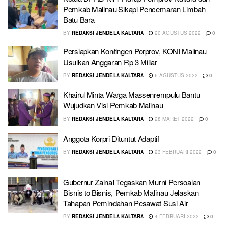
Pemkab Malinau Sikapi Pencemaran Limbah
Batu Bara
BY
REDAKSI JENDELA KALTARA
20 AGUSTUS 2022
0
Persiapkan Kontingen Porprov, KONI Malinau
Usulkan Anggaran Rp 3 Miliar
BY
REDAKSI JENDELA KALTARA
6 AGUSTUS 2022
0
Khairul Minta Warga Massenrempulu Bantu
Wujudkan Visi Pemkab Malinau
BY
REDAKSI JENDELA KALTARA
28 MARET 2022
0
Anggota Korpri Dituntut Adaptif
BY
REDAKSI JENDELA KALTARA
23 FEBRUARI 2022
0
Gubernur Zainal Tegaskan Murni Persoalan
Bisnis to Bisnis, Pemkab Malinau Jelaskan
Tahapan Pemindahan Pesawat Susi Air
BY
REDAKSI JENDELA KALTARA
4 FEBRUARI 2022
0