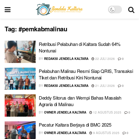
Tag:
#pemkabmalinau
Retribusi Pelabuhan di Kaltara Sudah 64%
Nontunai
BY
REDAKSI JENDELA KALTARA
22 JULI 2026
0
Pelabuhan Malinau Resmi Siap QRIS, Transaksi
Tiket dan Retribusi Kini Nontunai
BY
REDAKSI JENDELA KALTARA
21 JULI 2026
0
Deddy Sitorus dan Wempi Bahas Masalah
Agraria di Malinau
BY
OWNER JENDELA KALTARA
12 AGUSTUS 2025
0
Pecatur Kaltara Berjaya di BMC 2025
BY
OWNER JENDELA KALTARA
9 AGUSTUS 2025
0