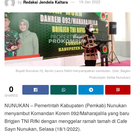
by
Redaksi Jendela Kaltara
19 Jan 2022
Bupati Nunukan Hj. Asmin Laura Hafid menyampaikan sambutan. (foto: Bagian
Prokompim Setda Nunukan)
0
SHARES
NUNUKAN – Pemerintah Kabupaten (Pemkab) Nunukan
menyambut Komandan Korem 092/Maharajalila yang baru
Brigjen TNI Rifki dengan menggelar ramah tamah di Cafe
Sayn Nunukan, Selasa (18/1/2022).