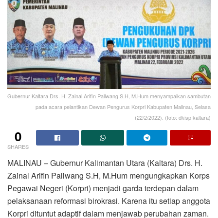
Gubernur Kaltara Drs. H. Zainal Arifin Paliwang S.H, M.Hum menyampaikan sambutan
pada acara pelantikan Dewan Pengurus Korpri Kabupaten Malinau, Selasa
(22/2/2022). (foto: dkisp kaltara)
0
SHARES
MALINAU – Gubernur Kalimantan Utara (Kaltara) Drs. H.
Zainal Arifin Paliwang S.H, M.Hum mengungkapkan Korps
Pegawai Negeri (Korpri) menjadi garda terdepan dalam
pelaksanaan reformasi birokrasi. Karena itu setiap anggota
Korpri dituntut adaptif dalam menjawab perubahan zaman.