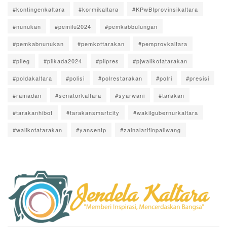
#kontingenkaltara
#kormikaltara
#KPwBIprovinsikaltara
#nunukan
#pemilu2024
#pemkabbulungan
#pemkabnunukan
#pemkottarakan
#pemprovkaltara
#pileg
#pilkada2024
#pilpres
#pjwalikotatarakan
#poldakaltara
#polisi
#polrestarakan
#polri
#presisi
#ramadan
#senatorkaltara
#syarwani
#tarakan
#tarakanhibot
#tarakansmartcity
#wakilgubernurkaltara
#walikotatarakan
#yansentp
#zainalarifinpaliwang