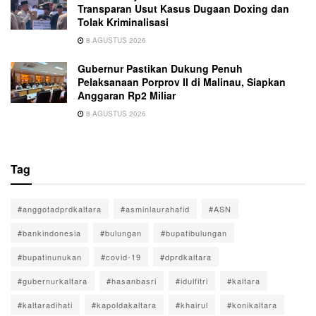
Transparan Usut Kasus Dugaan Doxing dan
Tolak Kriminalisasi
8 AGUSTUS 2026
Gubernur Pastikan Dukung Penuh
Pelaksanaan Porprov II di Malinau, Siapkan
Anggaran Rp2 Miliar
8 AGUSTUS 2026
Tag
#anggotadprdkaltara
#asminlaurahafid
#ASN
#bankindonesia
#bulungan
#bupatibulungan
#bupatinunukan
#covid-19
#dprdkaltara
#gubernurkaltara
#hasanbasri
#idulfitri
#kaltara
#kaltaradihati
#kapoldakaltara
#khairul
#konikaltara