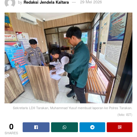
by
Redaksi Jendela Kaltara
29 Mei 2026
Sekretaris LDII Tarakan, Muhammad Yusuf membuat laporan ke Polres Tarakan.
(foto: IST)
0
SHARES