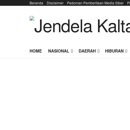
Beranda
Disclaimer
Pedoman Pemberitaan Media Siber
P
HOME
NASIONAL
DAERAH
HIBURAN