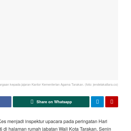
argaan kepada jajaran Kantor Kementerian Agama Tarakan. (foto: jendelakaltara.co)
Share on Whatsapp
es menjadi inspektur upacara pada peringatan Hari
 di halaman rumah jabatan Wali Kota Tarakan, Senin