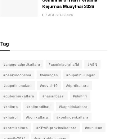
Kejurnas Muaythai 2026
7 AGUSTUS 2026
Tag
#anggotadprdkaltara
#asminlaurahafid
#ASN
#bankindonesia
#bulungan
#bupatibulungan
#bupatinunukan
#covid-19
#dprdkaltara
#gubernurkaltara
#hasanbasri
#idulfitri
#kaltara
#kaltaradihati
#kapoldakaltara
#khairul
#konikaltara
#kontingenkaltara
#kormikaltara
#KPwBIprovinsikaltara
#nunukan
#pemilu2024
#pemkabbulungan