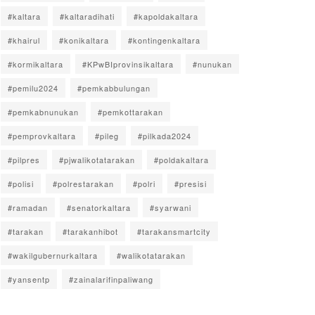
#kaltara
#kaltaradihati
#kapoldakaltara
#khairul
#konikaltara
#kontingenkaltara
#kormikaltara
#KPwBIprovinsikaltara
#nunukan
#pemilu2024
#pemkabbulungan
#pemkabnunukan
#pemkottarakan
#pemprovkaltara
#pileg
#pilkada2024
#pilpres
#pjwalikotatarakan
#poldakaltara
#polisi
#polrestarakan
#polri
#presisi
#ramadan
#senatorkaltara
#syarwani
#tarakan
#tarakanhibot
#tarakansmartcity
#wakilgubernurkaltara
#walikotatarakan
#yansentp
#zainalarifinpaliwang