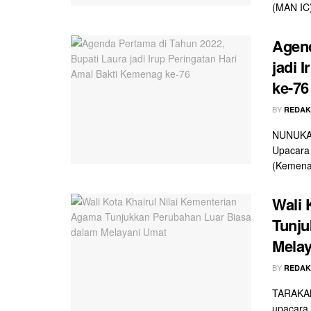
(MAN IC)
Agend
jadi 
ke-76
BY
REDAK
NUNUKAN 
Upacara 
(Kemenag
Wali 
Tunju
Mela
BY
REDAK
TARAKAN 
upacara 