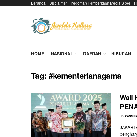
Beranda
Disclaimer
Pedoman Pemberitaan Media Siber
P
HOME
NASIONAL
DAERAH
HIBURAN
Tag:
#kementerianagama
Wali 
PENA
BY
OWNER
JAKARTA 
penghar