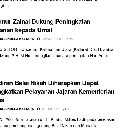
) ...
nur Zainal Dukung Peningkatan
yanan kepada Umat
3 JANUARI 2022
SI JENDELA KALTARA
0
SELOR – Gubernur Kalimantan Utara (Kaltara) Drs. H. Zainal
aliwang S.H, M.Hum mengikuti upacara peringatan Hari Amal
iran Balai Nikah Diharapkan Dapat
gkatkan Pelayanan Jajaran Kementerian
ma
20 JUNI 2021
SI JENDELA KALTARA
0
- Wali Kota Tarakan dr. H. Khairul M.Kes hadir pada peletakan
tama pembangunan gedung Balai Nikah dan Manasik ...