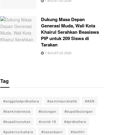
7 AGUSTUS 2026
Dukung Masa Depan
Generasi Muda, Wali Kota
Khairul Serahkan Beasiswa
PIP untuk 209 Siswa di
Tarakan
7 AGUSTUS 2026
Tag
#anggotadprdkaltara
#asminlaurahafid
#ASN
#bankindonesia
#bulungan
#bupatibulungan
#bupatinunukan
#covid-19
#dprdkaltara
#gubernurkaltara
#hasanbasri
#idulfitri