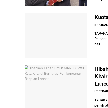
Kuota
BY
REDAK
TARAKAN 
Pemerint
haji ...
Hibah
Khair
Lanc
BY
REDAK
TARAKAN
penuh a