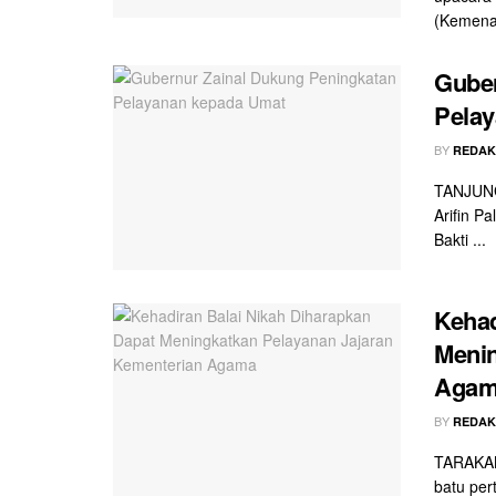
(Kemenag
Guber
Pela
BY
REDAK
TANJUNG 
Arifin P
Bakti ...
Kehad
Menin
Aga
BY
REDAK
TARAKAN 
batu per