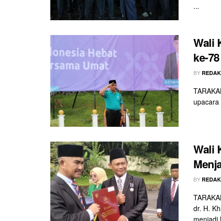
...
Wali 
ke-78
BY
REDAK
TARAKAN 
upacara 
Wali 
Menja
BY
REDAK
TARAKAN
dr. H. K
menjadi l