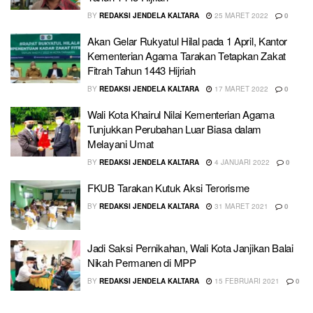
BY
REDAKSI JENDELA KALTARA
25 MARET 2022
0
Akan Gelar Rukyatul Hilal pada 1 April, Kantor
Kementerian Agama Tarakan Tetapkan Zakat
Fitrah Tahun 1443 Hijriah
BY
REDAKSI JENDELA KALTARA
17 MARET 2022
0
Wali Kota Khairul Nilai Kementerian Agama
Tunjukkan Perubahan Luar Biasa dalam
Melayani Umat
BY
REDAKSI JENDELA KALTARA
4 JANUARI 2022
0
FKUB Tarakan Kutuk Aksi Terorisme
BY
REDAKSI JENDELA KALTARA
31 MARET 2021
0
Jadi Saksi Pernikahan, Wali Kota Janjikan Balai
Nikah Permanen di MPP
BY
REDAKSI JENDELA KALTARA
15 FEBRUARI 2021
0