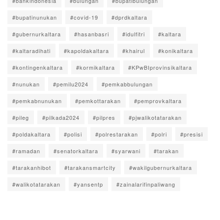
#bankindonesia
#bulungan
#bupatibulungan
#bupatinunukan
#covid-19
#dprdkaltara
#gubernurkaltara
#hasanbasri
#idulfitri
#kaltara
#kaltaradihati
#kapoldakaltara
#khairul
#konikaltara
#kontingenkaltara
#kormikaltara
#KPwBIprovinsikaltara
#nunukan
#pemilu2024
#pemkabbulungan
#pemkabnunukan
#pemkottarakan
#pemprovkaltara
#pileg
#pilkada2024
#pilpres
#pjwalikotatarakan
#poldakaltara
#polisi
#polrestarakan
#polri
#presisi
#ramadan
#senatorkaltara
#syarwani
#tarakan
#tarakanhibot
#tarakansmartcity
#wakilgubernurkaltara
#walikotatarakan
#yansentp
#zainalarifinpaliwang