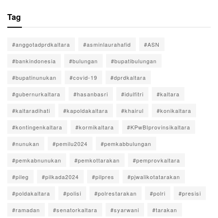
Tag
#anggotadprdkaltara
#asminlaurahafid
#ASN
#bankindonesia
#bulungan
#bupatibulungan
#bupatinunukan
#covid-19
#dprdkaltara
#gubernurkaltara
#hasanbasri
#idulfitri
#kaltara
#kaltaradihati
#kapoldakaltara
#khairul
#konikaltara
#kontingenkaltara
#kormikaltara
#KPwBIprovinsikaltara
#nunukan
#pemilu2024
#pemkabbulungan
#pemkabnunukan
#pemkottarakan
#pemprovkaltara
#pileg
#pilkada2024
#pilpres
#pjwalikotatarakan
#poldakaltara
#polisi
#polrestarakan
#polri
#presisi
#ramadan
#senatorkaltara
#syarwani
#tarakan