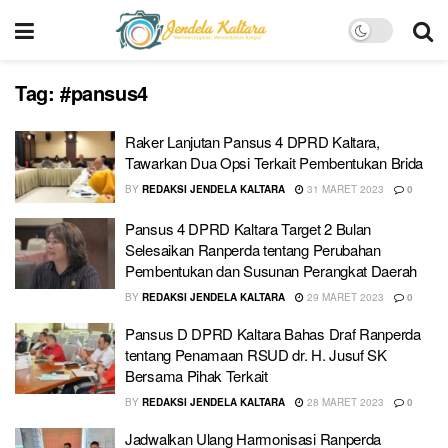
Tag:
#pansus4
Raker Lanjutan Pansus 4 DPRD Kaltara,
Tawarkan Dua Opsi Terkait Pembentukan Brida
BY
REDAKSI JENDELA KALTARA
31 MARET 2023
0
Pansus 4 DPRD Kaltara Target 2 Bulan
Selesaikan Ranperda tentang Perubahan
Pembentukan dan Susunan Perangkat Daerah
BY
REDAKSI JENDELA KALTARA
29 MARET 2023
0
Pansus D DPRD Kaltara Bahas Draf Ranperda
tentang Penamaan RSUD dr. H. Jusuf SK
Bersama Pihak Terkait
BY
REDAKSI JENDELA KALTARA
28 MARET 2023
0
Jadwalkan Ulang Harmonisasi Ranperda