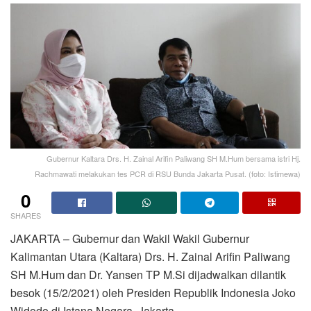
Gubernur Kaltara Drs. H. Zainal Arifin Paliwang SH M.Hum bersama istri Hj.
Rachmawati melakukan tes PCR di RSU Bunda Jakarta Pusat. (foto: Istimewa)
0
SHARES
JAKARTA – Gubernur dan Wakil Wakil Gubernur
Kalimantan Utara (Kaltara) Drs. H. Zainal Arifin Paliwang
SH M.Hum dan Dr. Yansen TP M.Si dijadwalkan dilantik
besok (15/2/2021) oleh Presiden Republik Indonesia Joko
Widodo di Istana Negara, Jakarta.