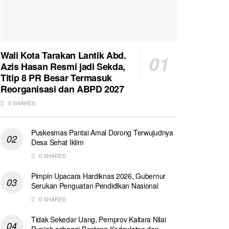
Wali Kota Tarakan Lantik Abd.
Azis Hasan Resmi jadi Sekda,
Titip 8 PR Besar Termasuk
Reorganisasi dan ABPD 2027
0 SHARES
Puskesmas Pantai Amal Dorong Terwujudnya
Desa Sehat Iklim
0 SHARES
Pimpin Upacara Hardiknas 2026, Gubernur
Serukan Penguatan Pendidikan Nasional
0 SHARES
Tidak Sekedar Uang, Pemprov Kaltara Nilai
Rupiah sebagai Benteng Kedaulatan dan