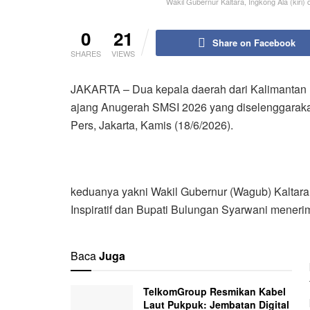
Wakil Gubernur Kaltara, Ingkong Ala (kiri)
0
21
Share on Facebook
SHARES
VIEWS
JAKARTA – Dua kepala daerah dari Kalimantan 
ajang Anugerah SMSI 2026 yang diselenggarakan
Pers, Jakarta, Kamis (18/6/2026).
keduanya yakni Wakil Gubernur (Wagub) Kaltara
Inspiratif dan Bupati Bulungan Syarwani mener
Baca
Juga
TelkomGroup Resmikan Kabel
Laut Pukpuk: Jembatan Digital