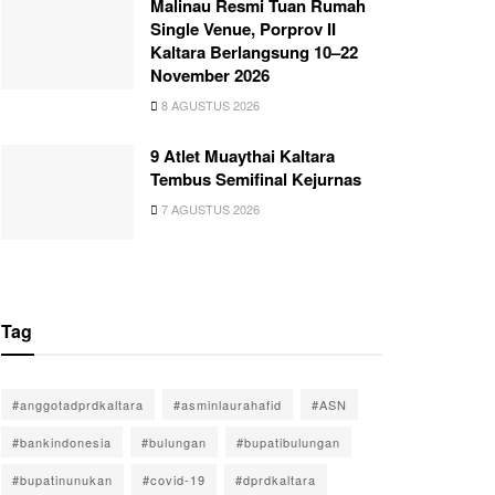
Malinau Resmi Tuan Rumah
Single Venue, Porprov II
Kaltara Berlangsung 10–22
November 2026
8 AGUSTUS 2026
9 Atlet Muaythai Kaltara
Tembus Semifinal Kejurnas
7 AGUSTUS 2026
Tag
#anggotadprdkaltara
#asminlaurahafid
#ASN
#bankindonesia
#bulungan
#bupatibulungan
#bupatinunukan
#covid-19
#dprdkaltara