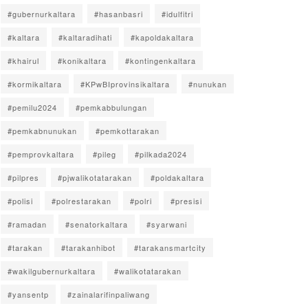
#gubernurkaltara
#hasanbasri
#idulfitri
#kaltara
#kaltaradihati
#kapoldakaltara
#khairul
#konikaltara
#kontingenkaltara
#kormikaltara
#KPwBIprovinsikaltara
#nunukan
#pemilu2024
#pemkabbulungan
#pemkabnunukan
#pemkottarakan
#pemprovkaltara
#pileg
#pilkada2024
#pilpres
#pjwalikotatarakan
#poldakaltara
#polisi
#polrestarakan
#polri
#presisi
#ramadan
#senatorkaltara
#syarwani
#tarakan
#tarakanhibot
#tarakansmartcity
#wakilgubernurkaltara
#walikotatarakan
#yansentp
#zainalarifinpaliwang