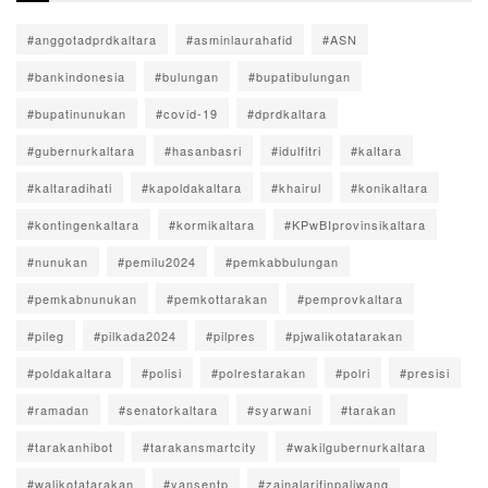
#anggotadprdkaltara
#asminlaurahafid
#ASN
#bankindonesia
#bulungan
#bupatibulungan
#bupatinunukan
#covid-19
#dprdkaltara
#gubernurkaltara
#hasanbasri
#idulfitri
#kaltara
#kaltaradihati
#kapoldakaltara
#khairul
#konikaltara
#kontingenkaltara
#kormikaltara
#KPwBIprovinsikaltara
#nunukan
#pemilu2024
#pemkabbulungan
#pemkabnunukan
#pemkottarakan
#pemprovkaltara
#pileg
#pilkada2024
#pilpres
#pjwalikotatarakan
#poldakaltara
#polisi
#polrestarakan
#polri
#presisi
#ramadan
#senatorkaltara
#syarwani
#tarakan
#tarakanhibot
#tarakansmartcity
#wakilgubernurkaltara
#walikotatarakan
#yansentp
#zainalarifinpaliwang