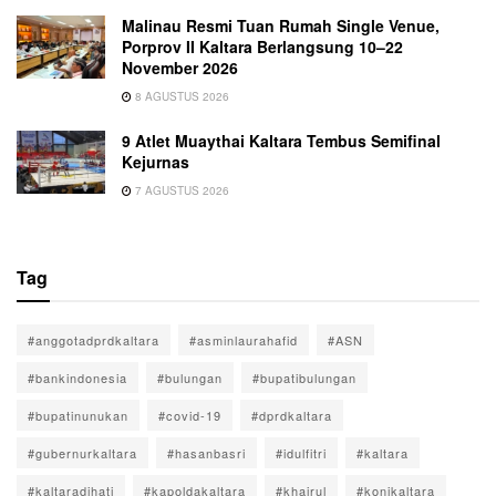
Malinau Resmi Tuan Rumah Single Venue,
Porprov II Kaltara Berlangsung 10–22
November 2026
8 AGUSTUS 2026
9 Atlet Muaythai Kaltara Tembus Semifinal
Kejurnas
7 AGUSTUS 2026
Tag
#anggotadprdkaltara
#asminlaurahafid
#ASN
#bankindonesia
#bulungan
#bupatibulungan
#bupatinunukan
#covid-19
#dprdkaltara
#gubernurkaltara
#hasanbasri
#idulfitri
#kaltara
#kaltaradihati
#kapoldakaltara
#khairul
#konikaltara