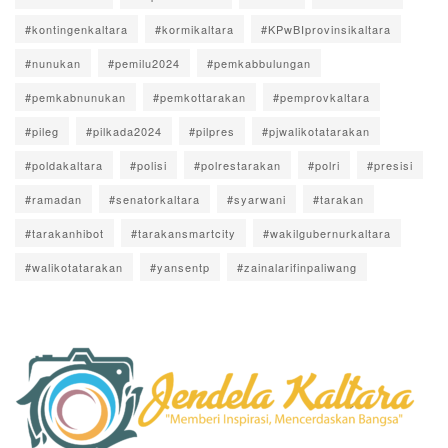
#kontingenkaltara
#kormikaltara
#KPwBIprovinsikaltara
#nunukan
#pemilu2024
#pemkabbulungan
#pemkabnunukan
#pemkottarakan
#pemprovkaltara
#pileg
#pilkada2024
#pilpres
#pjwalikotatarakan
#poldakaltara
#polisi
#polrestarakan
#polri
#presisi
#ramadan
#senatorkaltara
#syarwani
#tarakan
#tarakanhibot
#tarakansmartcity
#wakilgubernurkaltara
#walikotatarakan
#yansentp
#zainalarifinpaliwang