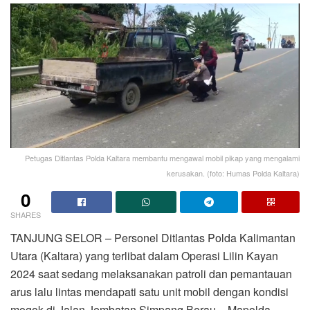
Petugas Ditlantas Polda Kaltara membantu mengawal mobil pikap yang mengalami
kerusakan. (foto: Humas Polda Kaltara)
0
SHARES
TANJUNG SELOR – Personel Ditlantas Polda Kalimantan
Utara (Kaltara) yang terlibat dalam Operasi Lilin Kayan
2024 saat sedang melaksanakan patroli dan pemantauan
arus lalu lintas mendapati satu unit mobil dengan kondisi
mogok di Jalan Jembatan Simpang Berau – Mapolda