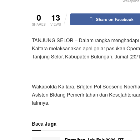
Wakapolda K
0
13
Share on Facebook
SHARES
VIEWS
TANJUNG SELOR – Dalam rangka menghadapi Pe
Kaltara melaksanakan apel gelar pasukan Opera
Tanjung Selor, Kabupaten Bulungan, Jumat (20/1
Wakapolda Kaltara, Brigjen Pol Soeseno Noerha
Asisten Bidang Pemerintahan dan Kesejahteraan
lainnya.
Baca
Juga
Ramaikan Job Fair 2026, PT