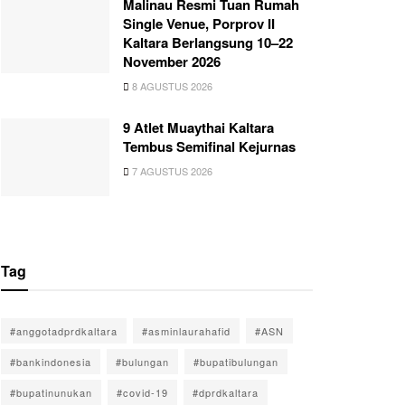
Malinau Resmi Tuan Rumah
Single Venue, Porprov II
Kaltara Berlangsung 10–22
November 2026
8 AGUSTUS 2026
9 Atlet Muaythai Kaltara
Tembus Semifinal Kejurnas
7 AGUSTUS 2026
Tag
#anggotadprdkaltara
#asminlaurahafid
#ASN
#bankindonesia
#bulungan
#bupatibulungan
#bupatinunukan
#covid-19
#dprdkaltara