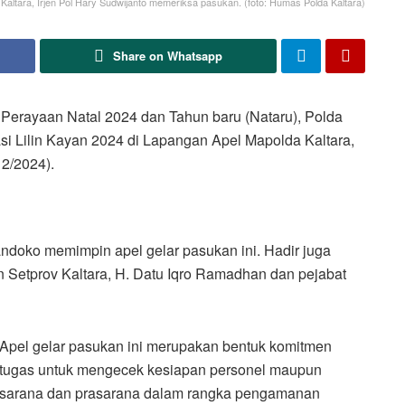
altara, Irjen Pol Hary Sudwijanto memeriksa pasukan. (foto: Humas Polda Kaltara)
Share on Whatsapp
rayaan Natal 2024 dan Tahun baru (Nataru), Polda
si Lilin Kayan 2024 di Lapangan Apel Mapolda Kaltara,
2/2024).
ndoko memimpin apel gelar pasukan ini. Hadir juga
 Setprov Kaltara, H. Datu Iqro Ramadhan dan pejabat
Apel gelar pasukan ini merupakan bentuk komitmen
tugas untuk mengecek kesiapan personel maupun
sarana dan prasarana dalam rangka pengamanan