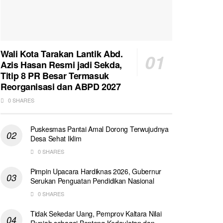
Wali Kota Tarakan Lantik Abd.
Azis Hasan Resmi jadi Sekda,
Titip 8 PR Besar Termasuk
Reorganisasi dan ABPD 2027
0 SHARES
Puskesmas Pantai Amal Dorong Terwujudnya
Desa Sehat Iklim
0 SHARES
Pimpin Upacara Hardiknas 2026, Gubernur
Serukan Penguatan Pendidikan Nasional
0 SHARES
Tidak Sekedar Uang, Pemprov Kaltara Nilai
Rupiah sebagai Benteng Kedaulatan dan