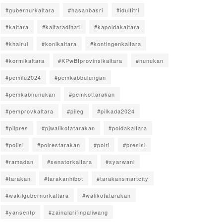
#gubernurkaltara
#hasanbasri
#idulfitri
#kaltara
#kaltaradihati
#kapoldakaltara
#khairul
#konikaltara
#kontingenkaltara
#kormikaltara
#KPwBIprovinsikaltara
#nunukan
#pemilu2024
#pemkabbulungan
#pemkabnunukan
#pemkottarakan
#pemprovkaltara
#pileg
#pilkada2024
#pilpres
#pjwalikotatarakan
#poldakaltara
#polisi
#polrestarakan
#polri
#presisi
#ramadan
#senatorkaltara
#syarwani
#tarakan
#tarakanhibot
#tarakansmartcity
#wakilgubernurkaltara
#walikotatarakan
#yansentp
#zainalarifinpaliwang