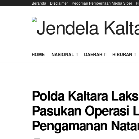
Beranda
Disclaimer
Pedoman Pemberitaan Media Siber
P
HOME
NASIONAL
DAERAH
HIBURAN
Polda Kaltara Lak
Pasukan Operasi L
Pengamanan Nata