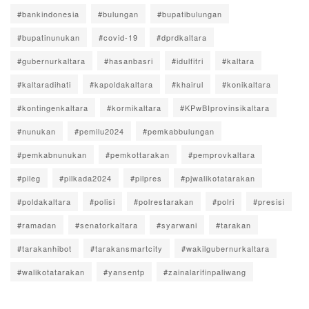
#bankindonesia
#bulungan
#bupatibulungan
#bupatinunukan
#covid-19
#dprdkaltara
#gubernurkaltara
#hasanbasri
#idulfitri
#kaltara
#kaltaradihati
#kapoldakaltara
#khairul
#konikaltara
#kontingenkaltara
#kormikaltara
#KPwBIprovinsikaltara
#nunukan
#pemilu2024
#pemkabbulungan
#pemkabnunukan
#pemkottarakan
#pemprovkaltara
#pileg
#pilkada2024
#pilpres
#pjwalikotatarakan
#poldakaltara
#polisi
#polrestarakan
#polri
#presisi
#ramadan
#senatorkaltara
#syarwani
#tarakan
#tarakanhibot
#tarakansmartcity
#wakilgubernurkaltara
#walikotatarakan
#yansentp
#zainalarifinpaliwang