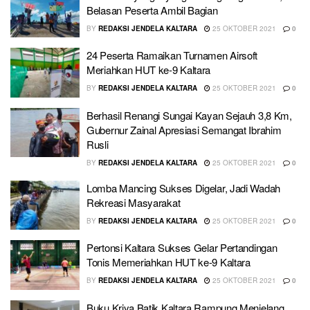
Belasan Peserta Ambil Bagian
BY
REDAKSI JENDELA KALTARA
25 OKTOBER 2021
0
24 Peserta Ramaikan Turnamen Airsoft
Meriahkan HUT ke-9 Kaltara
BY
REDAKSI JENDELA KALTARA
25 OKTOBER 2021
0
Berhasil Renangi Sungai Kayan Sejauh 3,8 Km,
Gubernur Zainal Apresiasi Semangat Ibrahim
Rusli
BY
REDAKSI JENDELA KALTARA
25 OKTOBER 2021
0
Lomba Mancing Sukses Digelar, Jadi Wadah
Rekreasi Masyarakat
BY
REDAKSI JENDELA KALTARA
25 OKTOBER 2021
0
Pertonsi Kaltara Sukses Gelar Pertandingan
Tonis Memeriahkan HUT ke-9 Kaltara
BY
REDAKSI JENDELA KALTARA
25 OKTOBER 2021
0
Buku Kriya Batik Kaltara Rampung Menjelang