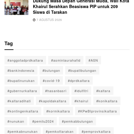
Dukung Masa Depan Generasi Muda, Wali Kota
Khairul Serahkan Beasiswa PIP untuk 209
Siswa di Tarakan
7 AGUSTUS 2026
Tag
#anggotadprdkaltara
#asminlaurahafid
#ASN
#bankindonesia
#bulungan
#bupatibulungan
#bupatinunukan
#covid-19
#dprdkaltara
#gubernurkaltara
#hasanbasri
#idulfitri
#kaltara
#kaltaradihati
#kapoldakaltara
#khairul
#konikaltara
#kontingenkaltara
#kormikaltara
#KPwBIprovinsikaltara
#nunukan
#pemilu2024
#pemkabbulungan
#pemkabnunukan
#pemkottarakan
#pemprovkaltara