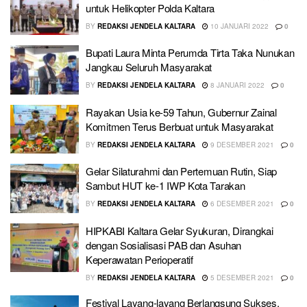
untuk Helikopter Polda Kaltara
BY
REDAKSI JENDELA KALTARA
10 JANUARI 2022
0
Bupati Laura Minta Perumda Tirta Taka Nunukan
Jangkau Seluruh Masyarakat
BY
REDAKSI JENDELA KALTARA
8 JANUARI 2022
0
Rayakan Usia ke-59 Tahun, Gubernur Zainal
Komitmen Terus Berbuat untuk Masyarakat
BY
REDAKSI JENDELA KALTARA
9 DESEMBER 2021
0
Gelar Silaturahmi dan Pertemuan Rutin, Siap
Sambut HUT ke-1 IWP Kota Tarakan
BY
REDAKSI JENDELA KALTARA
6 DESEMBER 2021
0
HIPKABI Kaltara Gelar Syukuran, Dirangkai
dengan Sosialisasi PAB dan Asuhan
Keperawatan Perioperatif
BY
REDAKSI JENDELA KALTARA
5 DESEMBER 2021
0
Festival Layang-layang Berlangsung Sukses,