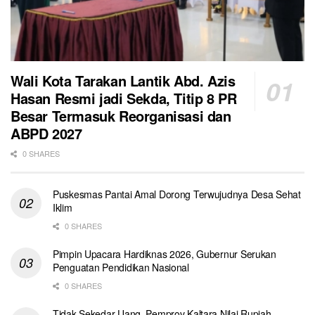
Wali Kota Tarakan Lantik Abd. Azis
Hasan Resmi jadi Sekda, Titip 8 PR
Besar Termasuk Reorganisasi dan
ABPD 2027
0 SHARES
Puskesmas Pantai Amal Dorong Terwujudnya Desa Sehat
Iklim
0 SHARES
Pimpin Upacara Hardiknas 2026, Gubernur Serukan
Penguatan Pendidikan Nasional
0 SHARES
Tidak Sekedar Uang, Pemprov Kaltara Nilai Rupiah