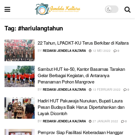
Tag:
#hariulangtahun
22 Tahun, LPADKT-KU Terus Berkibar di Kaltara
BY
REDAKSI JENDELA KALTARA
12 MEI 2022
0
Sambut HUT ke-50, Kantor Basarnas Tarakan
Gelar Berbagai Kegiatan, di Antaranya
Penanaman Pohon Mangrove
BY
REDAKSI JENDELA KALTARA
13 FEBRUARI 2022
0
Hadiri HUT Pakuwaja Nunukan, Bupati Laura
Pesan Budaya Baik Harus Dipertahankan dan
Layak Dicontoh
BY
REDAKSI JENDELA KALTARA
27 JANUARI 2022
0
Pemprov Siap Fasilitasi Keberadaan Hanggar