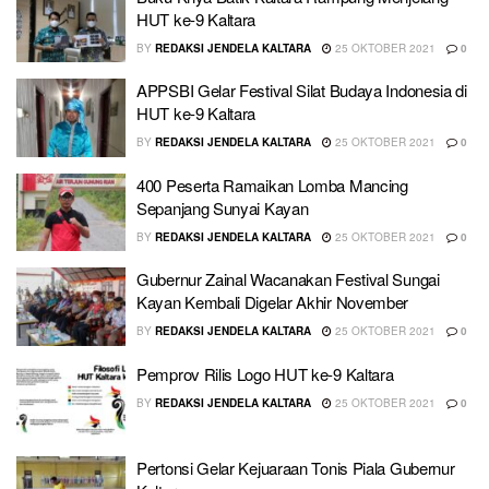
HUT ke-9 Kaltara
BY
REDAKSI JENDELA KALTARA
25 OKTOBER 2021
0
APPSBI Gelar Festival Silat Budaya Indonesia di
HUT ke-9 Kaltara
BY
REDAKSI JENDELA KALTARA
25 OKTOBER 2021
0
400 Peserta Ramaikan Lomba Mancing
Sepanjang Sunyai Kayan
BY
REDAKSI JENDELA KALTARA
25 OKTOBER 2021
0
Gubernur Zainal Wacanakan Festival Sungai
Kayan Kembali Digelar Akhir November
BY
REDAKSI JENDELA KALTARA
25 OKTOBER 2021
0
Pemprov Rilis Logo HUT ke-9 Kaltara
BY
REDAKSI JENDELA KALTARA
25 OKTOBER 2021
0
Pertonsi Gelar Kejuaraan Tonis Piala Gubernur