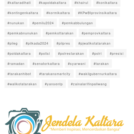
#kaltaradihati
#kapoldakaltara
#khairul
#konikaltara
#kontingenkaltara
#kormikaltara
#KPwBIprovinsikaltara
#nunukan
#pemilu2024
#pemkabbulungan
#pemkabnunukan
#pemkottarakan
#pemprovkaltara
#pileg
#pilkada2024
#pilpres
#pjwalikotatarakan
#poldakaltara
#polisi
#polrestarakan
#polri
#presisi
#ramadan
#senatorkaltara
#syarwani
#tarakan
#tarakanhibot
#tarakansmartcity
#wakilgubernurkaltara
#walikotatarakan
#yansentp
#zainalarifinpaliwang