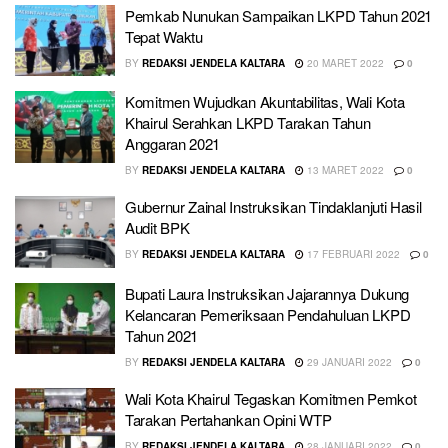
Pemkab Nunukan Sampaikan LKPD Tahun 2021
Tepat Waktu
BY
REDAKSI JENDELA KALTARA
20 MARET 2022
0
Komitmen Wujudkan Akuntabilitas, Wali Kota
Khairul Serahkan LKPD Tarakan Tahun
Anggaran 2021
BY
REDAKSI JENDELA KALTARA
13 MARET 2022
0
Gubernur Zainal Instruksikan Tindaklanjuti Hasil
Audit BPK
BY
REDAKSI JENDELA KALTARA
17 FEBRUARI 2022
0
Bupati Laura Instruksikan Jajarannya Dukung
Kelancaran Pemeriksaan Pendahuluan LKPD
Tahun 2021
BY
REDAKSI JENDELA KALTARA
29 JANUARI 2022
0
Wali Kota Khairul Tegaskan Komitmen Pemkot
Tarakan Pertahankan Opini WTP
BY
REDAKSI JENDELA KALTARA
28 JANUARI 2022
0