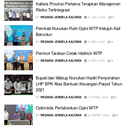
Kaltara Provinsi Pertama Terapkan Manajemen
Risiko Tertintegrasi
BY
REDAKSI JENDELA KALTARA
31 JULI 2022
0
Pemkab Nunukan Raih Opini WTP Ketujuh Kali
Beruntun
BY
REDAKSI JENDELA KALTARA
10 MEI 2022
0
Pemkot Tarakan Cetak Hattrick WTP
BY
REDAKSI JENDELA KALTARA
10 MEI 2022
0
Bupati dan Wabup Nunukan Hadiri Penyerahan
LHP BPK Atas Bantuan Keuangan Parpol Tahun
2021
BY
REDAKSI JENDELA KALTARA
10 APRIL 2022
0
Optimistis Pertahankan Opini WTP
BY
REDAKSI JENDELA KALTARA
25 MARET 2022
0