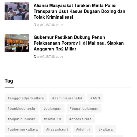
Aliansi Masyarakat Tarakan Minta Polisi
Transparan Usut Kasus Dugaan Doxing dan
Tolak Kriminalisasi
8 AGUSTUS 2026
Gubernur Pastikan Dukung Penuh
Pelaksanaan Porprov II di Malinau, Siapkan
Anggaran Rp2 Miliar
8 AGUSTUS 2026
Tag
#anggotadprdkaltara
#asminlaurahafid
#ASN
#bankindonesia
#bulungan
#bupatibulungan
#bupatinunukan
#covid-19
#dprdkaltara
#gubernurkaltara
#hasanbasri
#idulfitri
#kaltara