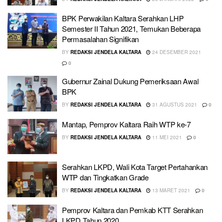
BPK Perwakilan Kaltara Serahkan LHP
Semester II Tahun 2021, Temukan Beberapa
Permasalahan Signifikan
BY
REDAKSI JENDELA KALTARA
24 DESEMBER 2021
0
Gubernur Zainal Dukung Pemeriksaan Awal
BPK
BY
REDAKSI JENDELA KALTARA
31 AGUSTUS 2021
0
Mantap, Pemprov Kaltara Raih WTP ke-7
BY
REDAKSI JENDELA KALTARA
11 MEI 2021
0
Serahkan LKPD, Wali Kota Target Pertahankan
WTP dan Tingkatkan Grade
BY
REDAKSI JENDELA KALTARA
13 MARET 2021
0
Pemprov Kaltara dan Pemkab KTT Serahkan
LKPD Tahun 2020