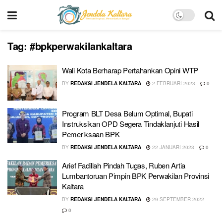
Tag:
#bpkperwakilankaltara
Wali Kota Berharap Pertahankan Opini WTP
BY
REDAKSI JENDELA KALTARA
2 FEBRUARI 2023
0
Program BLT Desa Belum Optimal, Bupati
Instruksikan OPD Segera Tindaklanjuti Hasil
Pemeriksaan BPK
BY
REDAKSI JENDELA KALTARA
22 JANUARI 2023
0
Arief Fadillah Pindah Tugas, Ruben Artia
Lumbantoruan Pimpin BPK Perwakilan Provinsi
Kaltara
BY
REDAKSI JENDELA KALTARA
29 SEPTEMBER 2022
0