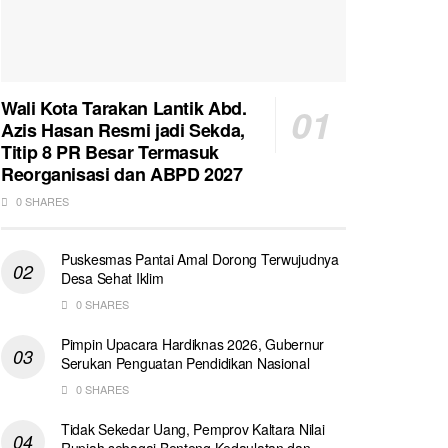
Wali Kota Tarakan Lantik Abd.
Azis Hasan Resmi jadi Sekda,
Titip 8 PR Besar Termasuk
Reorganisasi dan ABPD 2027
0 SHARES
Puskesmas Pantai Amal Dorong Terwujudnya
Desa Sehat Iklim
0 SHARES
Pimpin Upacara Hardiknas 2026, Gubernur
Serukan Penguatan Pendidikan Nasional
0 SHARES
Tidak Sekedar Uang, Pemprov Kaltara Nilai
Rupiah sebagai Benteng Kedaulatan dan