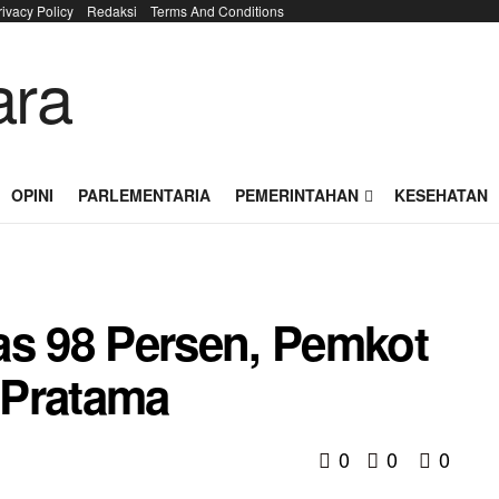
rivacy Policy
Redaksi
Terms And Conditions
OPINI
PARLEMENTARIA
PEMERINTAHAN
KESEHATAN
as 98 Persen, Pemkot
 Pratama
0
0
0