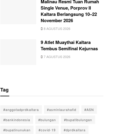
Malinau Resmi Tuan Rumah
Single Venue, Porprov II
Kaltara Berlangsung 10–22
November 2026
8 AGUSTUS 2026
9 Atlet Muaythai Kaltara
Tembus Semifinal Kejurnas
7 AGUSTUS 2026
Tag
#anggotadprdkaltara
#asminlaurahafid
#ASN
#bankindonesia
#bulungan
#bupatibulungan
#bupatinunukan
#covid-19
#dprdkaltara