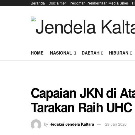
Beranda
Disclaimer
Pedoman Pemberitaan Media Siber
P
HOME
NASIONAL
DAERAH
HIBURAN
Capaian JKN di At
Tarakan Raih UHC
by
Redaksi Jendela Kaltara
29 Jan 2026