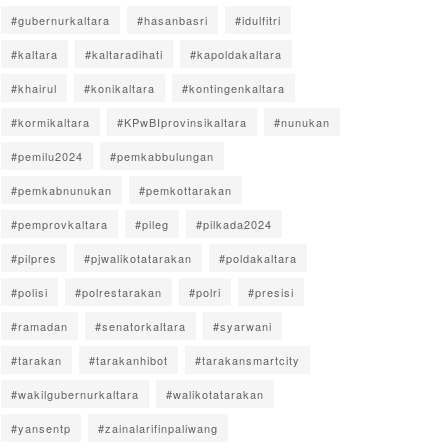
#gubernurkaltara
#hasanbasri
#idulfitri
#kaltara
#kaltaradihati
#kapoldakaltara
#khairul
#konikaltara
#kontingenkaltara
#kormikaltara
#KPwBIprovinsikaltara
#nunukan
#pemilu2024
#pemkabbulungan
#pemkabnunukan
#pemkottarakan
#pemprovkaltara
#pileg
#pilkada2024
#pilpres
#pjwalikotatarakan
#poldakaltara
#polisi
#polrestarakan
#polri
#presisi
#ramadan
#senatorkaltara
#syarwani
#tarakan
#tarakanhibot
#tarakansmartcity
#wakilgubernurkaltara
#walikotatarakan
#yansentp
#zainalarifinpaliwang