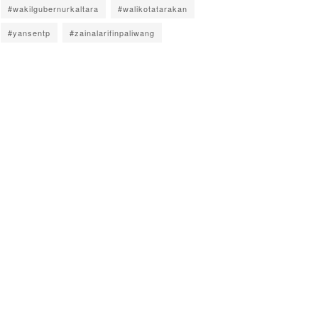
#wakilgubernurkaltara
#walikotatarakan
#yansentp
#zainalarifinpaliwang