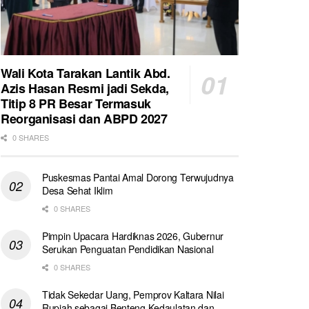
Wali Kota Tarakan Lantik Abd.
Azis Hasan Resmi jadi Sekda,
Titip 8 PR Besar Termasuk
Reorganisasi dan ABPD 2027
0 SHARES
Puskesmas Pantai Amal Dorong Terwujudnya
Desa Sehat Iklim
0 SHARES
Pimpin Upacara Hardiknas 2026, Gubernur
Serukan Penguatan Pendidikan Nasional
0 SHARES
Tidak Sekedar Uang, Pemprov Kaltara Nilai
Rupiah sebagai Benteng Kedaulatan dan