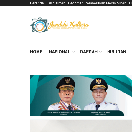
Beranda
Disclaimer
Pedoman Pemberitaan Media Siber
P
HOME
NASIONAL
DAERAH
HIBURAN