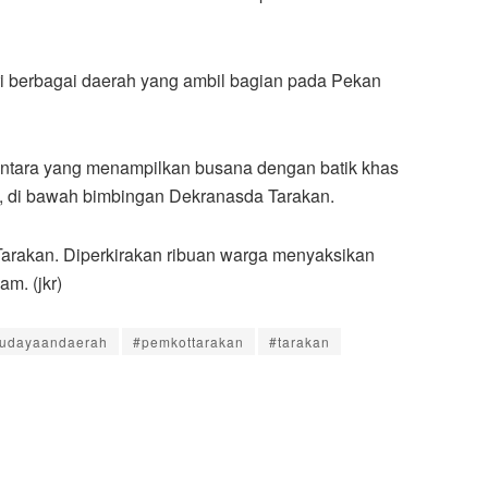
i berbagai daerah yang ambil bagian pada Pekan
antara yang menampilkan busana dengan batik khas
l, di bawah bimbingan Dekranasda Tarakan.
Tarakan. Diperkirakan ribuan warga menyaksikan
m. (jkr)
udayaandaerah
#pemkottarakan
#tarakan