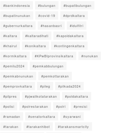
#bankindonesia
#bulungan
#bupatibulungan
#bupatinunukan
#covid-19
#dprdkaltara
#gubernurkaltara
#hasanbasri
#idulfitri
#kaltara
#kaltaradihati
#kapoldakaltara
#khairul
#konikaltara
#kontingenkaltara
#kormikaltara
#KPwBIprovinsikaltara
#nunukan
#pemilu2024
#pemkabbulungan
#pemkabnunukan
#pemkottarakan
#pemprovkaltara
#pileg
#pilkada2024
#pilpres
#pjwalikotatarakan
#poldakaltara
#polisi
#polrestarakan
#polri
#presisi
#ramadan
#senatorkaltara
#syarwani
#tarakan
#tarakanhibot
#tarakansmartcity