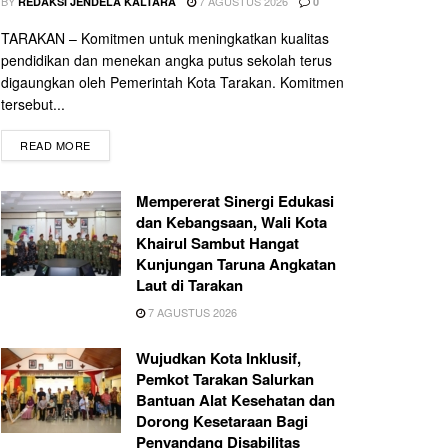
BY
7 AGUSTUS 2026
REDAKSI JENDELA KALTARA
0
TARAKAN – Komitmen untuk meningkatkan kualitas
pendidikan dan menekan angka putus sekolah terus
digaungkan oleh Pemerintah Kota Tarakan. Komitmen
tersebut...
READ MORE
Mempererat Sinergi Edukasi
dan Kebangsaan, Wali Kota
Khairul Sambut Hangat
Kunjungan Taruna Angkatan
Laut di Tarakan
7 AGUSTUS 2026
Wujudkan Kota Inklusif,
Pemkot Tarakan Salurkan
Bantuan Alat Kesehatan dan
Dorong Kesetaraan Bagi
Penyandang Disabilitas