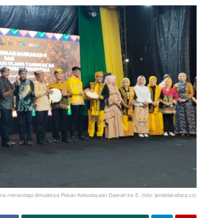
a menandapi dimulainya Pekan Kebudayaan Daerah ke-5. (foto: jendelakaltara.co)