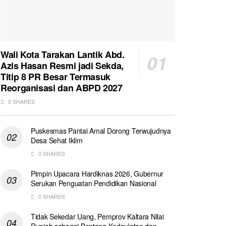
Wali Kota Tarakan Lantik Abd.
Azis Hasan Resmi jadi Sekda,
Titip 8 PR Besar Termasuk
Reorganisasi dan ABPD 2027
0 SHARES
Puskesmas Pantai Amal Dorong Terwujudnya
Desa Sehat Iklim
0 SHARES
Pimpin Upacara Hardiknas 2026, Gubernur
Serukan Penguatan Pendidikan Nasional
0 SHARES
Tidak Sekedar Uang, Pemprov Kaltara Nilai
Rupiah sebagai Benteng Kedaulatan dan