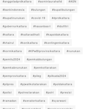
#anggotadprdkaltara
#asminlaurahafid
#ASN
#bankindonesia
#bulungan
#bupatibulungan
#bupatinunukan
#covid-19
#dprdkaltara
#gubernurkaltara
#hasanbasri
#idulfitri
#kaltara
#kaltaradihati
#kapoldakaltara
#khairul
#konikaltara
#kontingenkaltara
#kormikaltara
#KPwBIprovinsikaltara
#nunukan
#pemilu2024
#pemkabbulungan
#pemkabnunukan
#pemkottarakan
#pemprovkaltara
#pileg
#pilkada2024
#pilpres
#pjwalikotatarakan
#poldakaltara
#polisi
#polrestarakan
#polri
#presisi
#ramadan
#senatorkaltara
#syarwani
#tarakan
#tarakanhibot
#tarakansmartcity