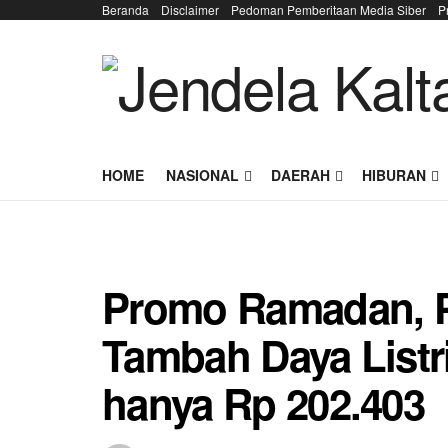
Beranda
Disclaimer
Pedoman Pemberitaan Media Siber
P
HOME
NASIONAL
DAERAH
HIBURAN
Promo Ramadan, P
Tambah Daya Listr
hanya Rp 202.403