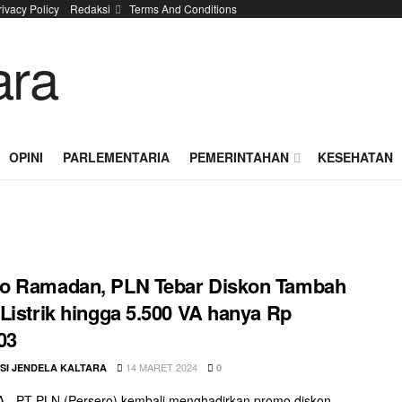
rivacy Policy
Redaksi
Terms And Conditions
OPINI
PARLEMENTARIA
PEMERINTAHAN
KESEHATAN
o Ramadan, PLN Tebar Diskon Tambah
Listrik hingga 5.500 VA hanya Rp
03
14 MARET 2024
SI JENDELA KALTARA
0
 - PT PLN (Persero) kembali menghadirkan promo diskon