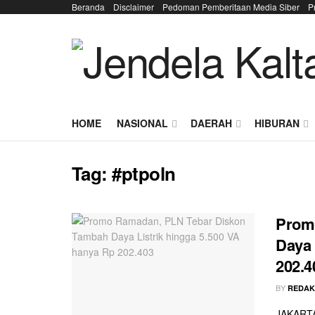
Beranda
Disclaimer
Pedoman Pemberitaan Media Siber
P
HOME
NASIONAL
DAERAH
HIBURAN
Tag:
#ptpoln
Prom
Daya 
202.4
BY
REDAK
JAKARTA