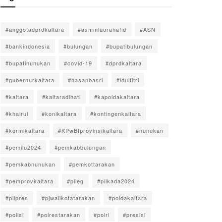
#anggotadprdkaltara
#asminlaurahafid
#ASN
#bankindonesia
#bulungan
#bupatibulungan
#bupatinunukan
#covid-19
#dprdkaltara
#gubernurkaltara
#hasanbasri
#idulfitri
#kaltara
#kaltaradihati
#kapoldakaltara
#khairul
#konikaltara
#kontingenkaltara
#kormikaltara
#KPwBIprovinsikaltara
#nunukan
#pemilu2024
#pemkabbulungan
#pemkabnunukan
#pemkottarakan
#pemprovkaltara
#pileg
#pilkada2024
#pilpres
#pjwalikotatarakan
#poldakaltara
#polisi
#polrestarakan
#polri
#presisi