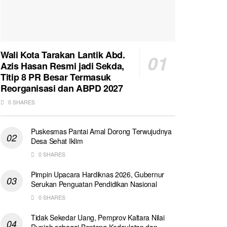
Wali Kota Tarakan Lantik Abd.
Azis Hasan Resmi jadi Sekda,
Titip 8 PR Besar Termasuk
Reorganisasi dan ABPD 2027
0 SHARES
Puskesmas Pantai Amal Dorong Terwujudnya
Desa Sehat Iklim
0 SHARES
Pimpin Upacara Hardiknas 2026, Gubernur
Serukan Penguatan Pendidikan Nasional
0 SHARES
Tidak Sekedar Uang, Pemprov Kaltara Nilai
Rupiah sebagai Benteng Kedaulatan dan