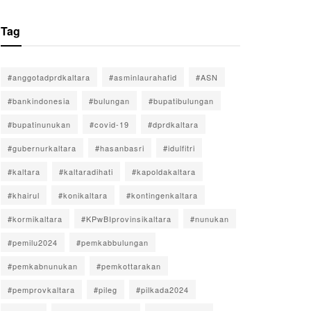
Tag
#anggotadprdkaltara
#asminlaurahafid
#ASN
#bankindonesia
#bulungan
#bupatibulungan
#bupatinunukan
#covid-19
#dprdkaltara
#gubernurkaltara
#hasanbasri
#idulfitri
#kaltara
#kaltaradihati
#kapoldakaltara
#khairul
#konikaltara
#kontingenkaltara
#kormikaltara
#KPwBIprovinsikaltara
#nunukan
#pemilu2024
#pemkabbulungan
#pemkabnunukan
#pemkottarakan
#pemprovkaltara
#pileg
#pilkada2024