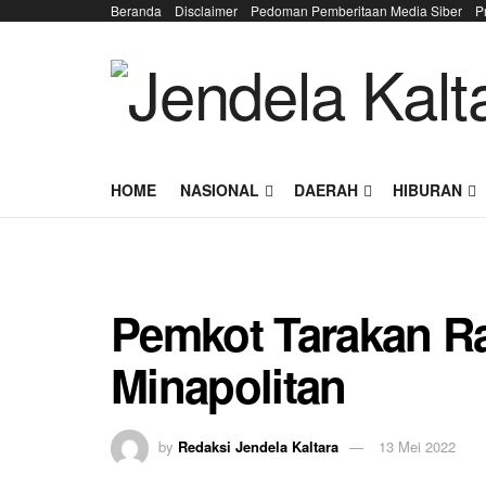
Beranda
Disclaimer
Pedoman Pemberitaan Media Siber
P
HOME
NASIONAL
DAERAH
HIBURAN
Pemkot Tarakan 
Minapolitan
by
Redaksi Jendela Kaltara
13 Mei 2022