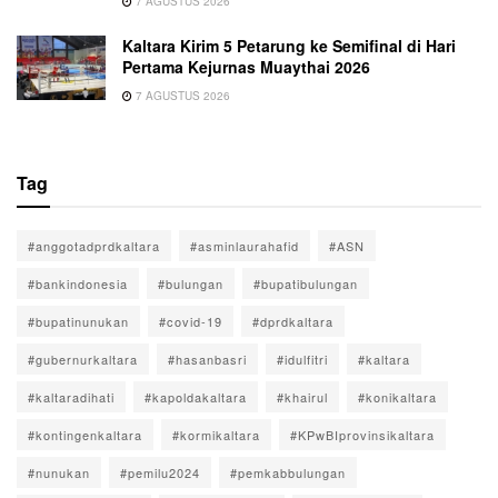
7 AGUSTUS 2026
Kaltara Kirim 5 Petarung ke Semifinal di Hari
Pertama Kejurnas Muaythai 2026
7 AGUSTUS 2026
Tag
#anggotadprdkaltara
#asminlaurahafid
#ASN
#bankindonesia
#bulungan
#bupatibulungan
#bupatinunukan
#covid-19
#dprdkaltara
#gubernurkaltara
#hasanbasri
#idulfitri
#kaltara
#kaltaradihati
#kapoldakaltara
#khairul
#konikaltara
#kontingenkaltara
#kormikaltara
#KPwBIprovinsikaltara
#nunukan
#pemilu2024
#pemkabbulungan