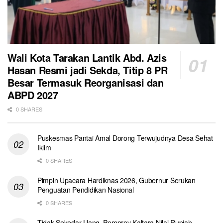
Wali Kota Tarakan Lantik Abd. Azis
Hasan Resmi jadi Sekda, Titip 8 PR
Besar Termasuk Reorganisasi dan
ABPD 2027
0 SHARES
Puskesmas Pantai Amal Dorong Terwujudnya Desa Sehat
Iklim
0 SHARES
Pimpin Upacara Hardiknas 2026, Gubernur Serukan
Penguatan Pendidikan Nasional
0 SHARES
Tidak Sekedar Uang, Pemprov Kaltara Nilai Rupiah