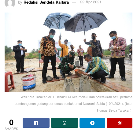
by
Redaksi Jendela Kaltara
22 Apr 2021
Wali Kota Tarakan dr. H. Khairul M.Kes melakukan peletakkan batu pertama
pembangunan gedung pertemuan untuk umat Nasrani, Sabtu (10/4/2021). (foto:
Humas Setda Tarakan).
0
SHARES