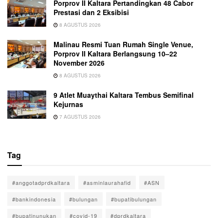
Porprov II Kaltara Pertandingkan 48 Cabor
Prestasi dan 2 Eksibisi
8 AGUSTUS 2026
Malinau Resmi Tuan Rumah Single Venue,
Porprov II Kaltara Berlangsung 10–22
November 2026
8 AGUSTUS 2026
9 Atlet Muaythai Kaltara Tembus Semifinal
Kejurnas
7 AGUSTUS 2026
Tag
#anggotadprdkaltara
#asminlaurahafid
#ASN
#bankindonesia
#bulungan
#bupatibulungan
#bupatinunukan
#covid-19
#dprdkaltara