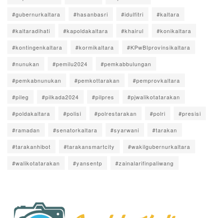
#gubernurkaltara
#hasanbasri
#idulfitri
#kaltara
#kaltaradihati
#kapoldakaltara
#khairul
#konikaltara
#kontingenkaltara
#kormikaltara
#KPwBIprovinsikaltara
#nunukan
#pemilu2024
#pemkabbulungan
#pemkabnunukan
#pemkottarakan
#pemprovkaltara
#pileg
#pilkada2024
#pilpres
#pjwalikotatarakan
#poldakaltara
#polisi
#polrestarakan
#polri
#presisi
#ramadan
#senatorkaltara
#syarwani
#tarakan
#tarakanhibot
#tarakansmartcity
#wakilgubernurkaltara
#walikotatarakan
#yansentp
#zainalarifinpaliwang