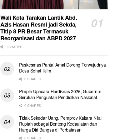
Wali Kota Tarakan Lantik Abd.
Azis Hasan Resmi jadi Sekda,
Titip 8 PR Besar Termasuk
Reorganisasi dan ABPD 2027
0 SHARES
Puskesmas Pantai Amal Dorong Terwujudnya
Desa Sehat Iklim
0 SHARES
Pimpin Upacara Hardiknas 2026, Gubernur
Serukan Penguatan Pendidikan Nasional
0 SHARES
Tidak Sekedar Uang, Pemprov Kaltara Nilai
Rupiah sebagai Benteng Kedaulatan dan
Harga Diri Bangsa di Perbatasan
0 SHARES