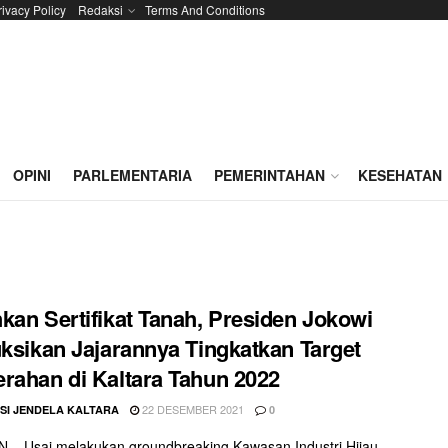
rivacy Policy
Redaksi
Terms And Conditions
OPINI
PARLEMENTARIA
PEMERINTAHAN
KESEHATAN
kan Sertifikat Tanah, Presiden Jokowi
uksikan Jajarannya Tingkatkan Target
rahan di Kaltara Tahun 2022
22 DESEMBER 2021
SI JENDELA KALTARA
0
– Usai melakukan groundbreaking Kawasan Industri Hijau