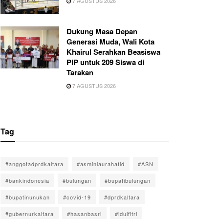
7 AGUSTUS 2026
Dukung Masa Depan
Generasi Muda, Wali Kota
Khairul Serahkan Beasiswa
PIP untuk 209 Siswa di
Tarakan
7 AGUSTUS 2026
Tag
#anggotadprdkaltara
#asminlaurahafid
#ASN
#bankindonesia
#bulungan
#bupatibulungan
#bupatinunukan
#covid-19
#dprdkaltara
#gubernurkaltara
#hasanbasri
#idulfitri