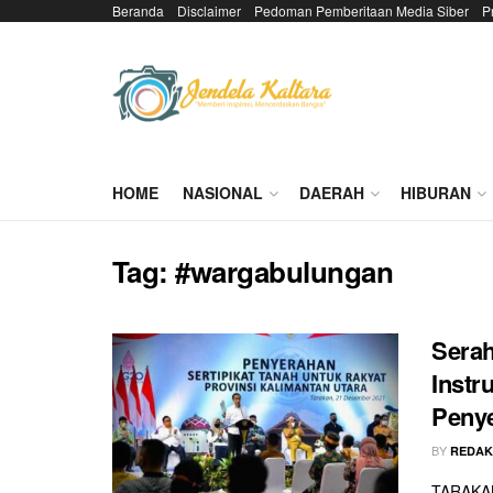
Beranda
Disclaimer
Pedoman Pemberitaan Media Siber
P
HOME
NASIONAL
DAERAH
HIBURAN
Tag:
#wargabulungan
Serah
Instr
Penye
BY
REDAK
TARAKAN 