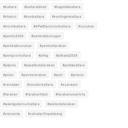
#kaltara
#kaltaradihati
#kapoldakaltara
#khairul
#konikaltara
#kontingenkaltara
#kormikaltara
#KPwBIprovinsikaltara
#nunukan
#pemilu2024
#pemkabbulungan
#pemkabnunukan
#pemkottarakan
#pemprovkaltara
#pileg
#pilkada2024
#pilpres
#pjwalikotatarakan
#poldakaltara
#polisi
#polrestarakan
#polri
#presisi
#ramadan
#senatorkaltara
#syarwani
#tarakan
#tarakanhibot
#tarakansmartcity
#wakilgubernurkaltara
#walikotatarakan
#yansentp
#zainalarifinpaliwang