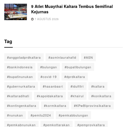
9 Atlet Muaythai Kaltara Tembus Semifinal
Kejurnas
7 AGUSTUS 2026
Tag
#anggotadprdkaltara
#asminlaurahafid
#ASN
#bankindonesia
#bulungan
#bupatibulungan
#bupatinunukan
#covid-19
#dprdkaltara
#gubernurkaltara
#hasanbasri
#idulfitri
#kaltara
#kaltaradihati
#kapoldakaltara
#khairul
#konikaltara
#kontingenkaltara
#kormikaltara
#KPwBIprovinsikaltara
#nunukan
#pemilu2024
#pemkabbulungan
#pemkabnunukan
#pemkottarakan
#pemprovkaltara