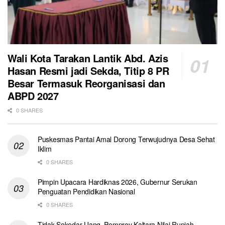
Wali Kota Tarakan Lantik Abd. Azis
Hasan Resmi jadi Sekda, Titip 8 PR
Besar Termasuk Reorganisasi dan
ABPD 2027
0 SHARES
Puskesmas Pantai Amal Dorong Terwujudnya Desa Sehat
Iklim
0 SHARES
Pimpin Upacara Hardiknas 2026, Gubernur Serukan
Penguatan Pendidikan Nasional
0 SHARES
Tidak Sekedar Uang, Pemprov Kaltara Nilai Rupiah