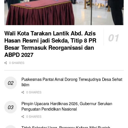
Wali Kota Tarakan Lantik Abd. Azis
Hasan Resmi jadi Sekda, Titip 8 PR
Besar Termasuk Reorganisasi dan
ABPD 2027
0 SHARES
Puskesmas Pantai Amal Dorong Terwujudnya Desa Sehat
Iklim
0 SHARES
Pimpin Upacara Hardiknas 2026, Gubernur Serukan
Penguatan Pendidikan Nasional
0 SHARES
Tidak Sekedar Uang, Pemprov Kaltara Nilai Rupiah