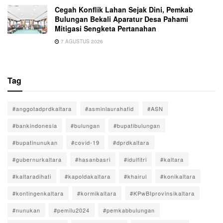
Cegah Konflik Lahan Sejak Dini, Pemkab
Bulungan Bekali Aparatur Desa Pahami
Mitigasi Sengketa Pertanahan
7 AGUSTUS 2026
Tag
#anggotadprdkaltara
#asminlaurahafid
#ASN
#bankindonesia
#bulungan
#bupatibulungan
#bupatinunukan
#covid-19
#dprdkaltara
#gubernurkaltara
#hasanbasri
#idulfitri
#kaltara
#kaltaradihati
#kapoldakaltara
#khairul
#konikaltara
#kontingenkaltara
#kormikaltara
#KPwBIprovinsikaltara
#nunukan
#pemilu2024
#pemkabbulungan