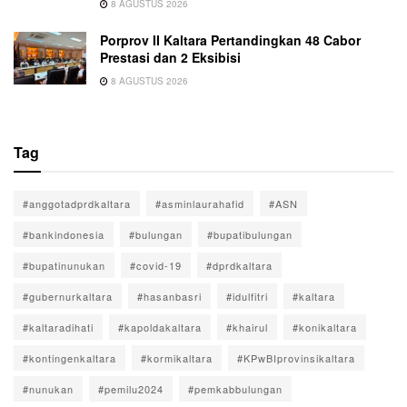
8 AGUSTUS 2026
Porprov II Kaltara Pertandingkan 48 Cabor
Prestasi dan 2 Eksibisi
8 AGUSTUS 2026
Tag
#anggotadprdkaltara
#asminlaurahafid
#ASN
#bankindonesia
#bulungan
#bupatibulungan
#bupatinunukan
#covid-19
#dprdkaltara
#gubernurkaltara
#hasanbasri
#idulfitri
#kaltara
#kaltaradihati
#kapoldakaltara
#khairul
#konikaltara
#kontingenkaltara
#kormikaltara
#KPwBIprovinsikaltara
#nunukan
#pemilu2024
#pemkabbulungan