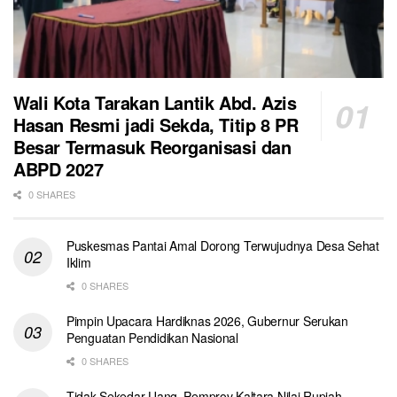
Wali Kota Tarakan Lantik Abd. Azis
Hasan Resmi jadi Sekda, Titip 8 PR
Besar Termasuk Reorganisasi dan
ABPD 2027
0 SHARES
Puskesmas Pantai Amal Dorong Terwujudnya Desa Sehat
Iklim
0 SHARES
Pimpin Upacara Hardiknas 2026, Gubernur Serukan
Penguatan Pendidikan Nasional
0 SHARES
Tidak Sekedar Uang, Pemprov Kaltara Nilai Rupiah