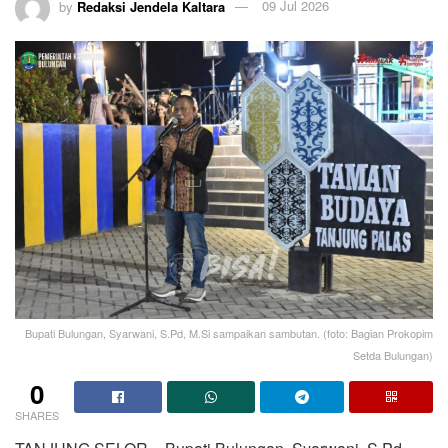
by
Redaksi Jendela Kaltara
09 Jul 2026
Bupati Bulungan, Syarwani, S.Pd, M.Si sampaikan sambutan. (foto: Bagian Prokopim
Setda Bulungan)
0
SHARES