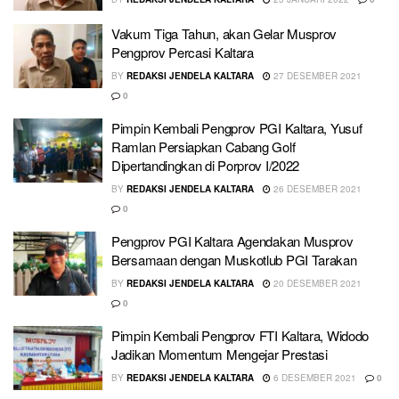
Vakum Tiga Tahun, akan Gelar Musprov
Pengprov Percasi Kaltara
BY
REDAKSI JENDELA KALTARA
27 DESEMBER 2021
0
Pimpin Kembali Pengprov PGI Kaltara, Yusuf
Ramlan Persiapkan Cabang Golf
Dipertandingkan di Porprov I/2022
BY
REDAKSI JENDELA KALTARA
26 DESEMBER 2021
0
Pengprov PGI Kaltara Agendakan Musprov
Bersamaan dengan Muskotlub PGI Tarakan
BY
REDAKSI JENDELA KALTARA
20 DESEMBER 2021
0
Pimpin Kembali Pengprov FTI Kaltara, Widodo
Jadikan Momentum Mengejar Prestasi
BY
REDAKSI JENDELA KALTARA
6 DESEMBER 2021
0