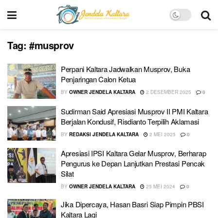
Tag:
#musprov
Perpani Kaltara Jadwalkan Musprov, Buka
Penjaringan Calon Ketua
BY
OWNER JENDELA KALTARA
2 DESEMBER 2025
0
Sudirman Said Apresiasi Musprov II PMI Kaltara
Berjalan Kondusif, Risdianto Terpilih Aklamasi
BY
REDAKSI JENDELA KALTARA
2 MEI 2025
0
Apresiasi IPSI Kaltara Gelar Musprov, Berharap
Pengurus ke Depan Lanjutkan Prestasi Pencak
Silat
BY
OWNER JENDELA KALTARA
25 MEI 2024
0
Jika Dipercaya, Hasan Basri Siap Pimpin PBSI
Kaltara Lagi