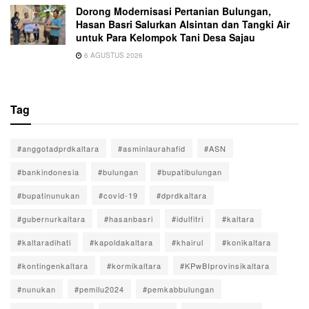
Dorong Modernisasi Pertanian Bulungan,
Hasan Basri Salurkan Alsintan dan Tangki Air
untuk Para Kelompok Tani Desa Sajau
6 AGUSTUS 2026
Tag
#anggotadprdkaltara
#asminlaurahafid
#ASN
#bankindonesia
#bulungan
#bupatibulungan
#bupatinunukan
#covid-19
#dprdkaltara
#gubernurkaltara
#hasanbasri
#idulfitri
#kaltara
#kaltaradihati
#kapoldakaltara
#khairul
#konikaltara
#kontingenkaltara
#kormikaltara
#KPwBIprovinsikaltara
#nunukan
#pemilu2024
#pemkabbulungan