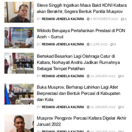
Steve Singgih Ingatkan Masa Bakti KONI Kaltara
akan Berakhir, Segera Bentuk Panitia Musprov
BY
REDAKSI JENDELA KALTARA
5 NOVEMBER 2022
0
Widodo Berupaya Pertahankan Prestasi di PON
Aceh – Sumut
BY
REDAKSI JENDELA KALTARA
5 JUNI 2022
0
Bertekad Besarkan Lagi Olahraga Catur di
Kaltara, Norhayati Andris Jadikan Rumahnya
Sebagai Tempat Pelatihan
BY
REDAKSI JENDELA KALTARA
30 JANUARI 2022
0
Buka Musprov, Berharap Lahirkan Lagi Atlet
Berprestasi dan Bentuk Percasi di Kabupaten
dan Kota
BY
REDAKSI JENDELA KALTARA
30 JANUARI 2022
0
Musprov Pengprov Percasi Kaltara Digelar Akhir
Januari 2022
BY
REDAKSI JENDELA KALTARA
23 JANUARI 2022
0