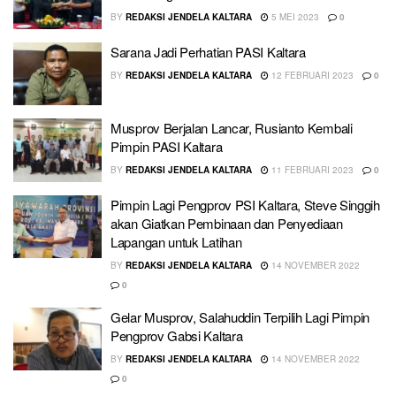
BY
REDAKSI JENDELA KALTARA
5 MEI 2023
0
Sarana Jadi Perhatian PASI Kaltara
BY
REDAKSI JENDELA KALTARA
12 FEBRUARI 2023
0
Musprov Berjalan Lancar, Rusianto Kembali
Pimpin PASI Kaltara
BY
REDAKSI JENDELA KALTARA
11 FEBRUARI 2023
0
Pimpin Lagi Pengprov PSI Kaltara, Steve Singgih
akan Giatkan Pembinaan dan Penyediaan
Lapangan untuk Latihan
BY
REDAKSI JENDELA KALTARA
14 NOVEMBER 2022
0
Gelar Musprov, Salahuddin Terpilih Lagi Pimpin
Pengprov Gabsi Kaltara
BY
REDAKSI JENDELA KALTARA
14 NOVEMBER 2022
0