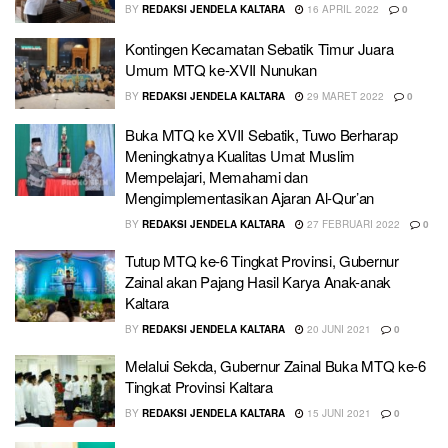
BY
REDAKSI JENDELA KALTARA
16 APRIL 2022
0
Kontingen Kecamatan Sebatik Timur Juara
Umum MTQ ke-XVII Nunukan
BY
REDAKSI JENDELA KALTARA
29 MARET 2022
0
Buka MTQ ke XVII Sebatik, Tuwo Berharap
Meningkatnya Kualitas Umat Muslim
Mempelajari, Memahami dan
Mengimplementasikan Ajaran Al-Qur’an
BY
REDAKSI JENDELA KALTARA
27 FEBRUARI 2022
0
Tutup MTQ ke-6 Tingkat Provinsi, Gubernur
Zainal akan Pajang Hasil Karya Anak-anak
Kaltara
BY
REDAKSI JENDELA KALTARA
20 JUNI 2021
0
Melalui Sekda, Gubernur Zainal Buka MTQ ke-6
Tingkat Provinsi Kaltara
BY
REDAKSI JENDELA KALTARA
15 JUNI 2021
0