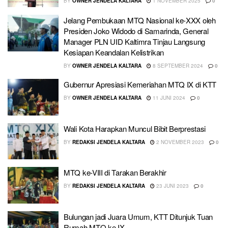
BY
OWNER JENDELA KALTARA
1 NOVEMBER 2025
0
Jelang Pembukaan MTQ Nasional ke-XXX oleh
Presiden Joko Widodo di Samarinda, General
Manager PLN UID Kaltimra Tinjau Langsung
Kesiapan Keandalan Kelistrikan
BY
OWNER JENDELA KALTARA
8 SEPTEMBER 2024
0
Gubernur Apresiasi Kemeriahan MTQ IX di KTT
BY
OWNER JENDELA KALTARA
11 JUNI 2024
0
Wali Kota Harapkan Muncul Bibit Berprestasi
BY
REDAKSI JENDELA KALTARA
2 NOVEMBER 2023
0
MTQ ke-VIII di Tarakan Berakhir
BY
REDAKSI JENDELA KALTARA
23 JUNI 2023
0
Bulungan jadi Juara Umum, KTT Ditunjuk Tuan
Rumah MTQ ke IX