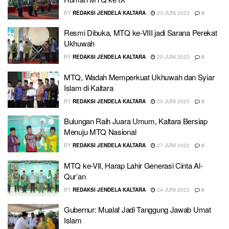
BY
REDAKSI JENDELA KALTARA
23 JUNI 2023
0
Resmi Dibuka, MTQ ke-VIII jadi Sarana Perekat
Ukhuwah
BY
REDAKSI JENDELA KALTARA
20 JUNI 2023
0
MTQ, Wadah Memperkuat Ukhuwah dan Syiar
Islam di Kaltara
BY
REDAKSI JENDELA KALTARA
20 JUNI 2023
0
Bulungan Raih Juara Umum, Kaltara Bersiap
Menuju MTQ Nasional
BY
REDAKSI JENDELA KALTARA
27 JUNI 2022
0
MTQ ke-VII, Harap Lahir Generasi Cinta Al-
Qur’an
BY
REDAKSI JENDELA KALTARA
24 JUNI 2022
0
Gubernur: Mualaf Jadi Tanggung Jawab Umat
Islam