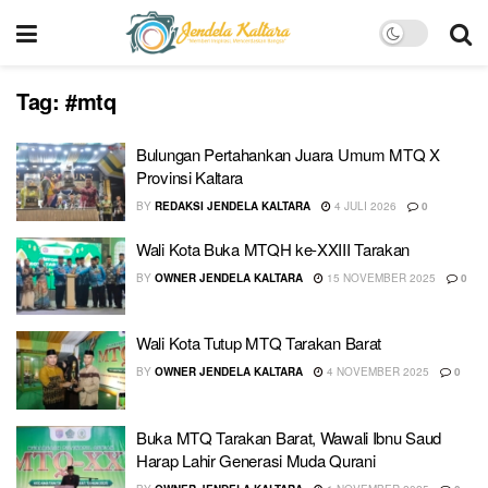
Tag:
#mtq
Bulungan Pertahankan Juara Umum MTQ X
Provinsi Kaltara
BY
REDAKSI JENDELA KALTARA
4 JULI 2026
0
Wali Kota Buka MTQH ke-XXIII Tarakan
BY
OWNER JENDELA KALTARA
15 NOVEMBER 2025
0
Wali Kota Tutup MTQ Tarakan Barat
BY
OWNER JENDELA KALTARA
4 NOVEMBER 2025
0
Buka MTQ Tarakan Barat, Wawali Ibnu Saud
Harap Lahir Generasi Muda Qurani