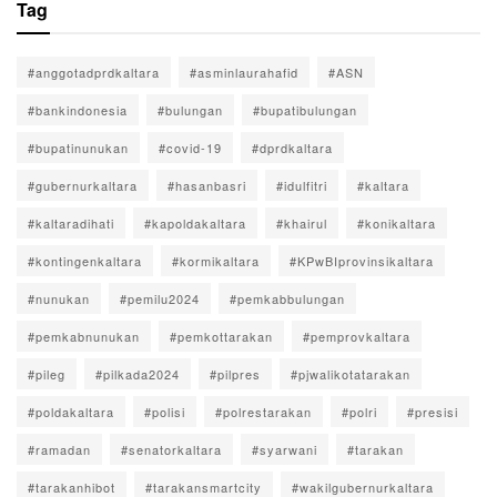
Tag
#anggotadprdkaltara
#asminlaurahafid
#ASN
#bankindonesia
#bulungan
#bupatibulungan
#bupatinunukan
#covid-19
#dprdkaltara
#gubernurkaltara
#hasanbasri
#idulfitri
#kaltara
#kaltaradihati
#kapoldakaltara
#khairul
#konikaltara
#kontingenkaltara
#kormikaltara
#KPwBIprovinsikaltara
#nunukan
#pemilu2024
#pemkabbulungan
#pemkabnunukan
#pemkottarakan
#pemprovkaltara
#pileg
#pilkada2024
#pilpres
#pjwalikotatarakan
#poldakaltara
#polisi
#polrestarakan
#polri
#presisi
#ramadan
#senatorkaltara
#syarwani
#tarakan
#tarakanhibot
#tarakansmartcity
#wakilgubernurkaltara