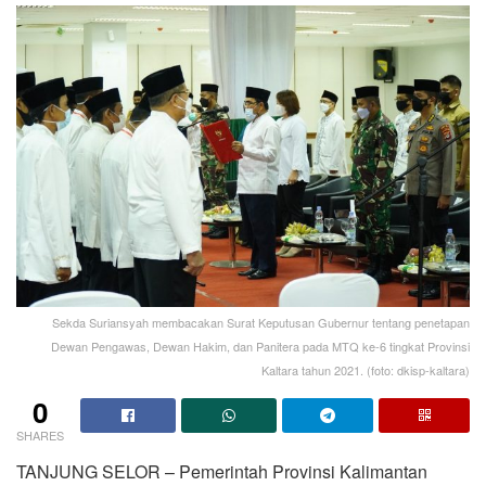
Sekda Suriansyah membacakan Surat Keputusan Gubernur tentang penetapan
Dewan Pengawas, Dewan Hakim, dan Panitera pada MTQ ke-6 tingkat Provinsi
Kaltara tahun 2021. (foto: dkisp-kaltara)
0
SHARES
TANJUNG SELOR – Pemerintah Provinsi Kalimantan