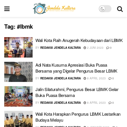
Tag:
#lbmk
Wali Kota Raih Anugerah Kebudayaan dari LBMK
BY
REDAKSI JENDELA KALTARA
2 JUNI 2023
0
Adi Nata Kusuma Apresiasi Buka Puasa
Bersama yang Digelar Pengurus Besar LBMK
BY
REDAKSI JENDELA KALTARA
8 APRIL 2023
0
Jalin Silaturahmi, Pengurus Besar LBMK Gelar
Buka Puasa Bersama
BY
REDAKSI JENDELA KALTARA
8 APRIL 2023
0
Wali Kota Harapkan Pengurus LBMK Lestarikan
Budaya Melayu