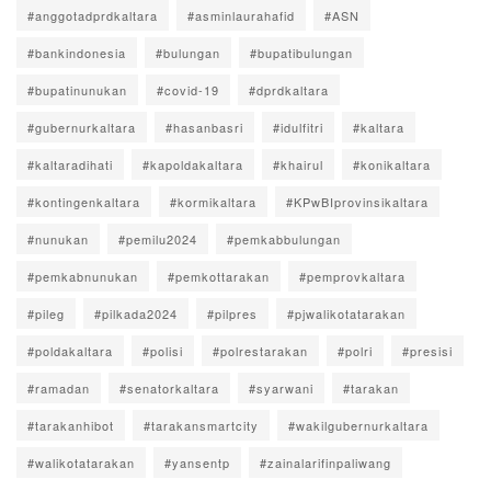
#anggotadprdkaltara
#asminlaurahafid
#ASN
#bankindonesia
#bulungan
#bupatibulungan
#bupatinunukan
#covid-19
#dprdkaltara
#gubernurkaltara
#hasanbasri
#idulfitri
#kaltara
#kaltaradihati
#kapoldakaltara
#khairul
#konikaltara
#kontingenkaltara
#kormikaltara
#KPwBIprovinsikaltara
#nunukan
#pemilu2024
#pemkabbulungan
#pemkabnunukan
#pemkottarakan
#pemprovkaltara
#pileg
#pilkada2024
#pilpres
#pjwalikotatarakan
#poldakaltara
#polisi
#polrestarakan
#polri
#presisi
#ramadan
#senatorkaltara
#syarwani
#tarakan
#tarakanhibot
#tarakansmartcity
#wakilgubernurkaltara
#walikotatarakan
#yansentp
#zainalarifinpaliwang