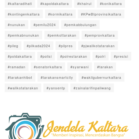
#kaltaradihati
#kapoldakaltara
#khairul
#konikaltara
#kontingenkaltara
#kormikaltara
#KPwBIprovinsikaltara
#nunukan
#pemilu2024
#pemkabbulungan
#pemkabnunukan
#pemkottarakan
#pemprovkaltara
#pileg
#pilkada2024
#pilpres
#pjwalikotatarakan
#poldakaltara
#polisi
#polrestarakan
#polri
#presisi
#ramadan
#senatorkaltara
#syarwani
#tarakan
#tarakanhibot
#tarakansmartcity
#wakilgubernurkaltara
#walikotatarakan
#yansentp
#zainalarifinpaliwang