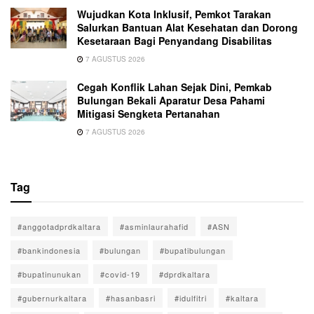
Wujudkan Kota Inklusif, Pemkot Tarakan
Salurkan Bantuan Alat Kesehatan dan Dorong
Kesetaraan Bagi Penyandang Disabilitas
7 AGUSTUS 2026
Cegah Konflik Lahan Sejak Dini, Pemkab
Bulungan Bekali Aparatur Desa Pahami
Mitigasi Sengketa Pertanahan
7 AGUSTUS 2026
Tag
#anggotadprdkaltara
#asminlaurahafid
#ASN
#bankindonesia
#bulungan
#bupatibulungan
#bupatinunukan
#covid-19
#dprdkaltara
#gubernurkaltara
#hasanbasri
#idulfitri
#kaltara