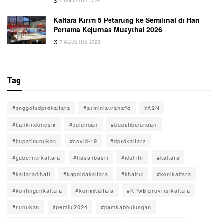
7 AGUSTUS 2026
Kaltara Kirim 5 Petarung ke Semifinal di Hari
Pertama Kejurnas Muaythai 2026
7 AGUSTUS 2026
Tag
#anggotadprdkaltara
#asminlaurahafid
#ASN
#bankindonesia
#bulungan
#bupatibulungan
#bupatinunukan
#covid-19
#dprdkaltara
#gubernurkaltara
#hasanbasri
#idulfitri
#kaltara
#kaltaradihati
#kapoldakaltara
#khairul
#konikaltara
#kontingenkaltara
#kormikaltara
#KPwBIprovinsikaltara
#nunukan
#pemilu2024
#pemkabbulungan