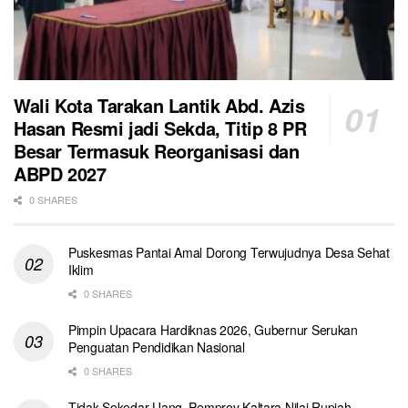
Wali Kota Tarakan Lantik Abd. Azis
Hasan Resmi jadi Sekda, Titip 8 PR
Besar Termasuk Reorganisasi dan
ABPD 2027
0 SHARES
Puskesmas Pantai Amal Dorong Terwujudnya Desa Sehat
Iklim
0 SHARES
Pimpin Upacara Hardiknas 2026, Gubernur Serukan
Penguatan Pendidikan Nasional
0 SHARES
Tidak Sekedar Uang, Pemprov Kaltara Nilai Rupiah