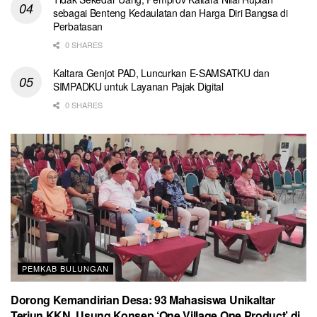
sebagai Benteng Kedaulatan dan Harga Diri Bangsa di
Perbatasan
0 SHARES
Kaltara Genjot PAD, Luncurkan E-SAMSATKU dan
SIMPADKU untuk Layanan Pajak Digital
0 SHARES
PEMKAB BULUNGAN
Dorong Kemandirian Desa: 93 Mahasiswa Unikaltar
Terjun KKN, Usung Konsep ‘One Village One Product’ di