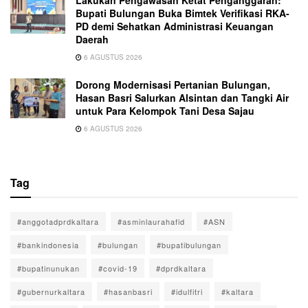
Lakukan Pengawasan Ketat Penganggaran:
Bupati Bulungan Buka Bimtek Verifikasi RKA-
PD demi Sehatkan Administrasi Keuangan
Daerah
6 AGUSTUS 2026
Dorong Modernisasi Pertanian Bulungan,
Hasan Basri Salurkan Alsintan dan Tangki Air
untuk Para Kelompok Tani Desa Sajau
6 AGUSTUS 2026
Tag
#anggotadprdkaltara
#asminlaurahafid
#ASN
#bankindonesia
#bulungan
#bupatibulungan
#bupatinunukan
#covid-19
#dprdkaltara
#gubernurkaltara
#hasanbasri
#idulfitri
#kaltara