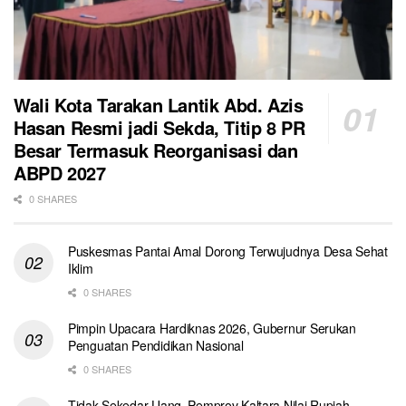
Wali Kota Tarakan Lantik Abd. Azis
Hasan Resmi jadi Sekda, Titip 8 PR
Besar Termasuk Reorganisasi dan
ABPD 2027
0 SHARES
Puskesmas Pantai Amal Dorong Terwujudnya Desa Sehat
Iklim
0 SHARES
Pimpin Upacara Hardiknas 2026, Gubernur Serukan
Penguatan Pendidikan Nasional
0 SHARES
Tidak Sekedar Uang, Pemprov Kaltara Nilai Rupiah