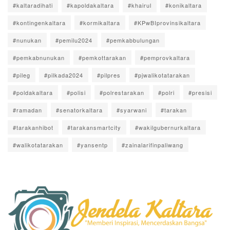
#kaltaradihati
#kapoldakaltara
#khairul
#konikaltara
#kontingenkaltara
#kormikaltara
#KPwBIprovinsikaltara
#nunukan
#pemilu2024
#pemkabbulungan
#pemkabnunukan
#pemkottarakan
#pemprovkaltara
#pileg
#pilkada2024
#pilpres
#pjwalikotatarakan
#poldakaltara
#polisi
#polrestarakan
#polri
#presisi
#ramadan
#senatorkaltara
#syarwani
#tarakan
#tarakanhibot
#tarakansmartcity
#wakilgubernurkaltara
#walikotatarakan
#yansentp
#zainalarifinpaliwang