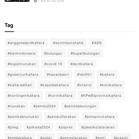
7 AGUSTUS 2026
Tag
#anggotadprdkaltara
#asminlaurahafid
#ASN
#bankindonesia
#bulungan
#bupatibulungan
#bupatinunukan
#covid-19
#dprdkaltara
#gubernurkaltara
#hasanbasri
#idulfitri
#kaltara
#kaltaradihati
#kapoldakaltara
#khairul
#konikaltara
#kontingenkaltara
#kormikaltara
#KPwBIprovinsikaltara
#nunukan
#pemilu2024
#pemkabbulungan
#pemkabnunukan
#pemkottarakan
#pemprovkaltara
#pileg
#pilkada2024
#pilpres
#pjwalikotatarakan
#poldakaltara
#polisi
#polrestarakan
#polri
#presisi