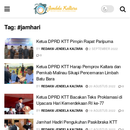
Tag:
#jamhari
Ketua DPRD KTT Pimpin Rapat Paripurna
BY
REDAKSI JENDELA KALTARA
2 SEPTEMBER 2022
0
Ketua DPRD KTT Harap Pemprov Kaltara dan
Pemkab Malinau Sikapi Pencemaran Limbah
Batu Bara
BY
REDAKSI JENDELA KALTARA
20 AGUSTUS 2022
0
Ketua DPRD KTT Bacakan Teks Proklamasi di
Upacara Hari Kemerdekaan RI ke-77
BY
REDAKSI JENDELA KALTARA
19 AGUSTUS 2022
0
Jamhari Hadiri Pengukuhan Paskibraka KTT
BY
REDAKSI JENDELA KALTARA
17 AGUSTUS 2022
0