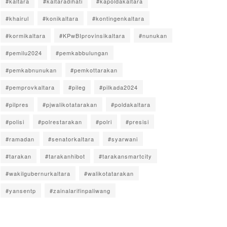
#kaltara
#kaltaradihati
#kapoldakaltara
#khairul
#konikaltara
#kontingenkaltara
#kormikaltara
#KPwBIprovinsikaltara
#nunukan
#pemilu2024
#pemkabbulungan
#pemkabnunukan
#pemkottarakan
#pemprovkaltara
#pileg
#pilkada2024
#pilpres
#pjwalikotatarakan
#poldakaltara
#polisi
#polrestarakan
#polri
#presisi
#ramadan
#senatorkaltara
#syarwani
#tarakan
#tarakanhibot
#tarakansmartcity
#wakilgubernurkaltara
#walikotatarakan
#yansentp
#zainalarifinpaliwang