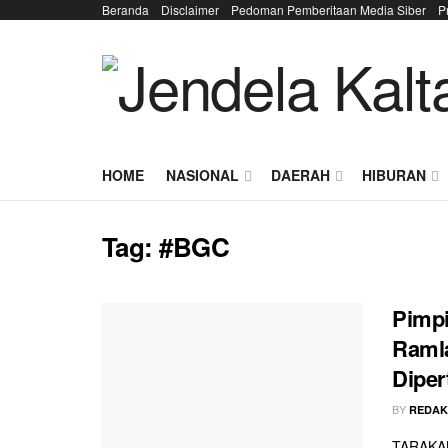
Beranda
Disclaimer
Pedoman Pemberitaan Media Siber
P
HOME
NASIONAL
DAERAH
HIBURAN
Tag:
#BGC
Pimpi
Ramla
Diper
BY
REDAK
TARAKAN