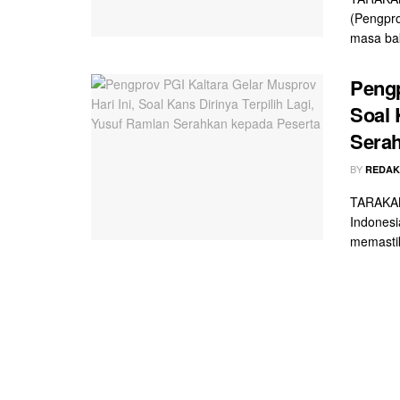
(Pengpro
masa bak
Pengp
Soal 
Serah
BY
REDAK
TARAKAN 
Indonesi
memastik