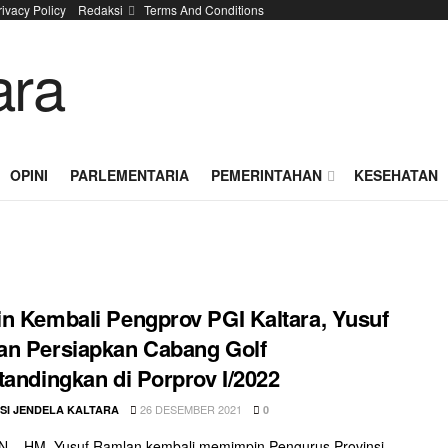
rivacy Policy
Redaksi
Terms And Conditions
OPINI
PARLEMENTARIA
PEMERINTAHAN
KESEHATAN
n Kembali Pengprov PGI Kaltara, Yusuf
n Persiapkan Cabang Golf
tandingkan di Porprov I/2022
26 DESEMBER 2021
SI JENDELA KALTARA
0
 – HM. Yusuf Ramlan kembali memimpin Pengurus Provinsi