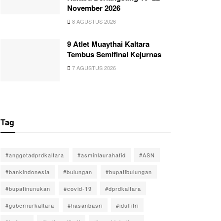
November 2026
8 AGUSTUS 2026
9 Atlet Muaythai Kaltara
Tembus Semifinal Kejurnas
7 AGUSTUS 2026
Tag
#anggotadprdkaltara
#asminlaurahafid
#ASN
#bankindonesia
#bulungan
#bupatibulungan
#bupatinunukan
#covid-19
#dprdkaltara
#gubernurkaltara
#hasanbasri
#idulfitri